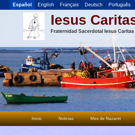
Español
English
Français
Deutsch
Português
Iesus Carita
Fraternidad Sacerdotal Iesus Carita
Menú
Inicio
Noticias
Mes de Nazaret
principal