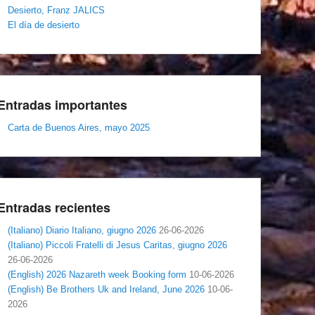
Desierto, Franz JALICS
El día de desierto
Entradas importantes
Carta de Buenos Aires, mayo 2025
Entradas recientes
(Italiano) Diario Italiano, giugno 2026
26-06-2026
(Italiano) Piccoli Fratelli di Jesus Caritas, giugno 2026
26-06-2026
(English) 2026 Nazareth week Booking form
10-06-2026
(English) Be Brothers Uk and Ireland, June 2026
10-06-
2026