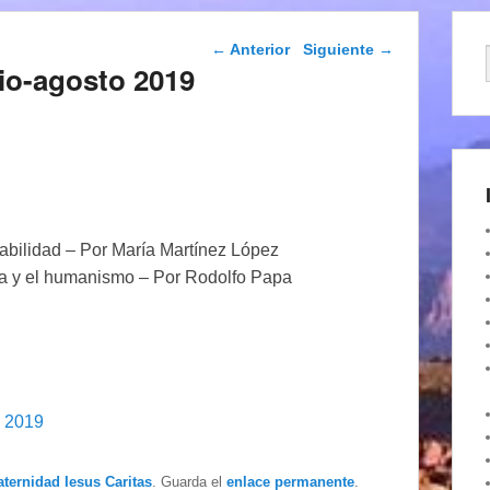
Navegación de
←
Anterior
Siguiente
→
entradas
io-agosto 2019
abilidad – Por María Martínez López
cia y el humanismo – Por Rodolfo Papa
o 2019
aternidad Iesus Caritas
. Guarda el
enlace permanente
.