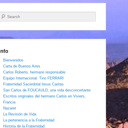
Buscar
Info
Bienvenidos
Carta de Buenos Aires
Carlos Roberto, hermano responsable
Equipo Internacional. Tino FERRARI
Fraternidad Sacerdotal Iesus Caritas
San Carlos de FOUCAULD, una vida desconcertante
Escritos originales del hermano Carlos en Viviers,
Francia
Nazaret
La Revisión de Vida
La pertenencia a la Fraternidad
Historia de la Fraternidad