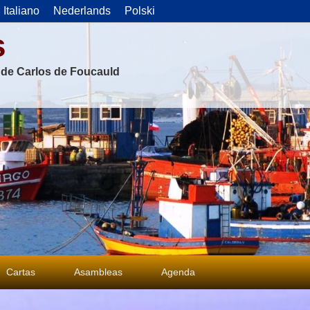
Italiano
Nederlands
Polski
s
s de Carlos de Foucauld
Cartas
Asambleas
Agenda