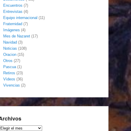
Encuentros
(7)
Entrevistas
(4)
Equipo internacional
(11)
Fraternidad
(7)
Imágenes
(4)
Mes de Nazaret
(17)
Navidad
(3)
Noticias
(108)
Oracion
(15)
Otros
(27)
Pascua
(1)
Retiros
(23)
Vídeos
(36)
Vivencias
(2)
Archivos
Archivos