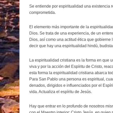
Se entiende por espiritualidad una existencia r
comprometida.
El elemento más importante de la espiritualida
Dios. Se trata de una experiencia, de un ente
Dios, así como una actitud ética que gobierne
decir que hay una espiritualidad hindú, budista
La espiritualidad cristiana es la forma en que
viva y por la acción del Espíritu de Cristo, re
esta forma la espiritualidad cristiana abarca t
Para San Pablo una persona es espiritual, cuan
denados, dirigidos e influenciados por el Espíri
vida. Actualiza el espíritu de Jesús.
Hay que entrar en lo profundo de nosotros mism
con el Maestro interior: Cristo Jesús, en quie