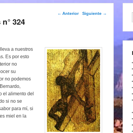
Navegación de
←
Anterior
Siguiente
→
entradas
 n° 324
lleva a nuestros
s. Es por esto
terior no
ocer su
rior no podemos
 Bernardo,
o el alimento del
do si no se
abor para mí, si
es miel en la