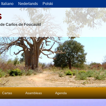
Italiano
Nederlands
Polski
s
s de Carlos de Foucauld
Cartas
Asambleas
Agenda