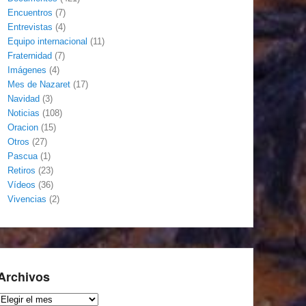
Encuentros
(7)
Entrevistas
(4)
Equipo internacional
(11)
Fraternidad
(7)
Imágenes
(4)
Mes de Nazaret
(17)
Navidad
(3)
Noticias
(108)
Oracion
(15)
Otros
(27)
Pascua
(1)
Retiros
(23)
Vídeos
(36)
Vivencias
(2)
Archivos
Archivos