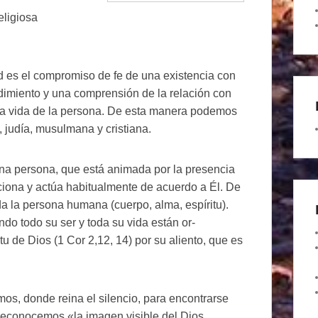
eligiosa
d es el compromiso de fe de una existencia con
ndimiento y una comprensión de la relación con
 la vida de la persona. De esta manera podemos
, judía, musulmana y cristiana.
 una persona, que está animada por la presencia
acciona y actúa habitualmente de acuerdo a Él. De
oda la persona humana (cuerpo, alma, espíritu).
do todo su ser y toda su vida están or-
tu de Dios (1 Cor 2,12, 14) por su aliento, que es
os, donde reina el silencio, para encontrarse
n reconocemos «la imagen visible del Dios