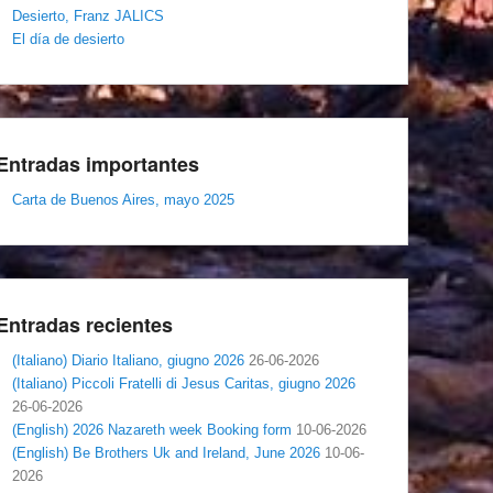
Desierto, Franz JALICS
El día de desierto
Entradas importantes
Carta de Buenos Aires, mayo 2025
Entradas recientes
(Italiano) Diario Italiano, giugno 2026
26-06-2026
(Italiano) Piccoli Fratelli di Jesus Caritas, giugno 2026
26-06-2026
(English) 2026 Nazareth week Booking form
10-06-2026
(English) Be Brothers Uk and Ireland, June 2026
10-06-
2026