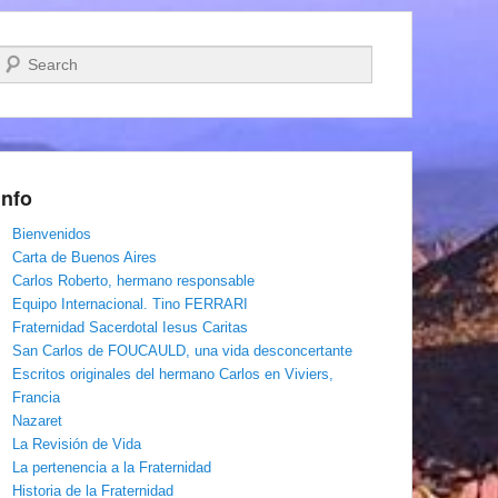
Buscar
Info
Bienvenidos
Carta de Buenos Aires
Carlos Roberto, hermano responsable
Equipo Internacional. Tino FERRARI
Fraternidad Sacerdotal Iesus Caritas
San Carlos de FOUCAULD, una vida desconcertante
Escritos originales del hermano Carlos en Viviers,
Francia
Nazaret
La Revisión de Vida
La pertenencia a la Fraternidad
Historia de la Fraternidad