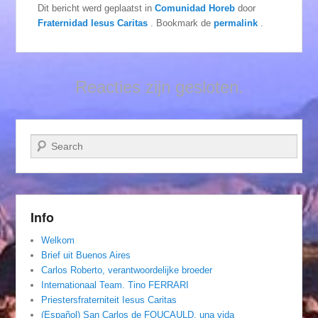
Dit bericht werd geplaatst in
Comunidad Horeb
door
Fraternidad Iesus Caritas
. Bookmark de
permalink
.
Reacties zijn gesloten.
Zoeken
Info
Welkom
Brief uit Buenos Aires
Carlos Roberto, verantwoordelijke broeder
Internationaal Team. Tino FERRARI
Priestersfraterniteit Iesus Caritas
(Español) San Carlos de FOUCAULD, una vida