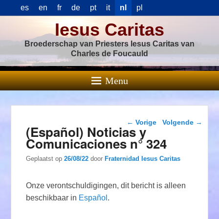
es
en
fr
de
pt
it
nl
pl
Iesus Caritas
Broederschap van Priesters Iesus Caritas van
Charles de Foucauld
Menu
Berichtnavigatie
←
Vorige
Volgende
→
(Español) Noticias y
Comunicaciones n° 324
Geplaatst op
26/08/22
door
Fraternidad Iesus Caritas
Onze verontschuldigingen, dit bericht is alleen
beschikbaar in
Español
.