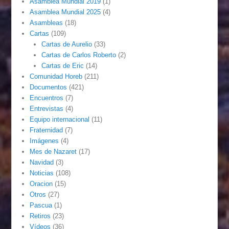
Asamblea Mundial 2019
(1)
Asamblea Mundial 2025
(4)
Asambleas
(18)
Cartas
(109)
Cartas de Aurelio
(33)
Cartas de Carlos Roberto
(2)
Cartas de Eric
(14)
Comunidad Horeb
(211)
Documentos
(421)
Encuentros
(7)
Entrevistas
(4)
Equipo internacional
(11)
Fraternidad
(7)
Imágenes
(4)
Mes de Nazaret
(17)
Navidad
(3)
Noticias
(108)
Oracion
(15)
Otros
(27)
Pascua
(1)
Retiros
(23)
Vídeos
(36)