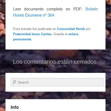
Leer documento completo en PDF:
Boletin
Horeb Ekumene nº 364
Esta entrada fue publicada en
Comunidad Horeb
por
Fraternidad Iesus Caritas
. Guarda el
enlace
permanente
.
Los comentarios están cerrados.
Buscar
Info