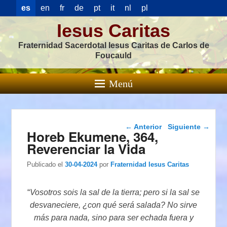
es
en
fr
de
pt
it
nl
pl
Iesus Caritas
Fraternidad Sacerdotal Iesus Caritas de Carlos de
Foucauld
Menú
Navegación de
←
Anterior
Siguiente
→
Horeb Ekumene, 364,
entradas
Reverenciar la Vida
Publicado el
30-04-2024
por
Fraternidad Iesus Caritas
“
Vosotros sois la sal de la tierra; pero si la sal se
desvaneciere, ¿con qué será salada? No sirve
más para nada, sino para ser echada fuera y