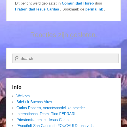
Dit bericht werd geplaatst in
Comunidad Horeb
door
Fraternidad Iesus Caritas
. Bookmark de
permalink
.
Reacties zijn gesloten.
Zoeken
Info
Welkom
Brief uit Buenos Aires
Carlos Roberto, verantwoordelijke broeder
Internationaal Team. Tino FERRARI
Priestersfraterniteit Iesus Caritas
(Español) San Carlos de FOUCAULD, una vida