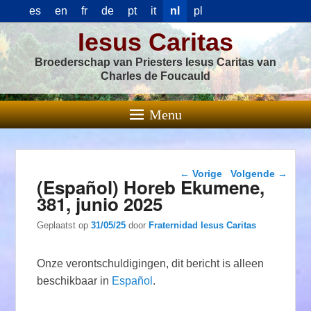
es
en
fr
de
pt
it
nl
pl
Iesus Caritas
Broederschap van Priesters Iesus Caritas van
Charles de Foucauld
Menu
Berichtnavigatie
←
Vorige
Volgende
→
(Español) Horeb Ekumene,
381, junio 2025
Geplaatst op
31/05/25
door
Fraternidad Iesus Caritas
Onze verontschuldigingen, dit bericht is alleen
beschikbaar in
Español
.