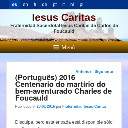
es
en
fr
de
pt
it
nl
pl
Iesus Caritas
Fraternidad Sacerdotal Iesus Caritas de Carlos de
Foucauld
Menú
Navegación de
←
Anterior
Siguiente
→
(Português) 2016
entradas
Centenario do martirio do
bem-aventurado Charles de
Foucauld
Publicado el
23-01-2016
por
Fraternidad Iesus Caritas
Disculpa, pero esta entrada está disponible sólo