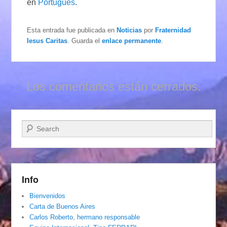
en
Português
.
Esta entrada fue publicada en
Noticias
por
Fraternidad
Iesus Caritas
. Guarda el
enlace permanente
.
Los comentarios están cerrados.
Buscar
Info
Bienvenidos
Carta de Buenos Aires
Carlos Roberto, hermano responsable