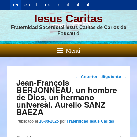
es
en
fr
de
pt
it
nl
pl
Iesus Caritas
Fraternidad Sacerdotal Iesus Caritas de Carlos de
Foucauld
Menú
Navegación de
←
Anterior
Siguiente
→
Jean-François
entradas
BERJONNEAU, un hombre
de Dios, un hermano
universal. Aurelio SANZ
BAEZA
Publicado el
10-08-2025
por
Fraternidad Iesus Caritas