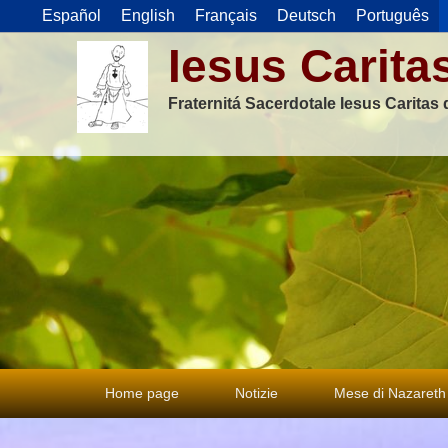
Español
English
Français
Deutsch
Português
Iesus Carita
Fraternitá Sacerdotale Iesus Caritas
Menu
Home page
Notizie
Mese di Nazareth
principale