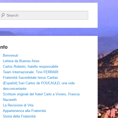
Cerca
Info
Benvenuti
Lettera da Buenos Aires
Carlos Roberto, fratello responsabile
Team Internazionale. Tino FERRARI
Fraternità Sacerdotale Iesus Caritas
(Español) San Carlos de FOUCAULD, una vida
desconcertante
Scritture originali del fratel Carlo a Viviers, Francia
Nazareth
La Revisione di Vita
Appartenenza alla Fraternità
Storia della Fraternità