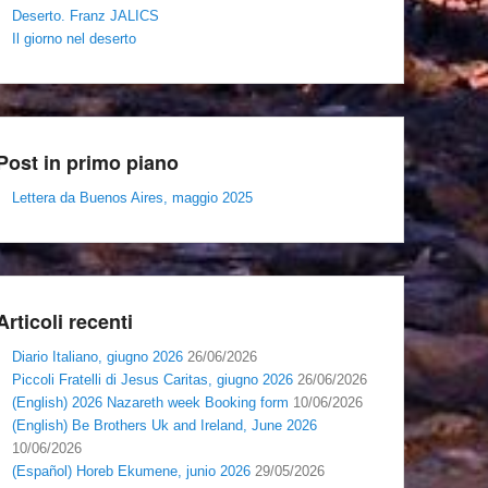
Deserto. Franz JALICS
Il giorno nel deserto
Post in primo piano
Lettera da Buenos Aires, maggio 2025
Articoli recenti
Diario Italiano, giugno 2026
26/06/2026
Piccoli Fratelli di Jesus Caritas, giugno 2026
26/06/2026
(English) 2026 Nazareth week Booking form
10/06/2026
(English) Be Brothers Uk and Ireland, June 2026
10/06/2026
(Español) Horeb Ekumene, junio 2026
29/05/2026