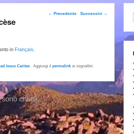
Navigazione articolo
←
Precedente
Successivi
→
ocèse
tanto in
Français
.
dad Iesus Caritas
. Aggiungi il
permalink
ai segnalibri.
 sono chiusi.