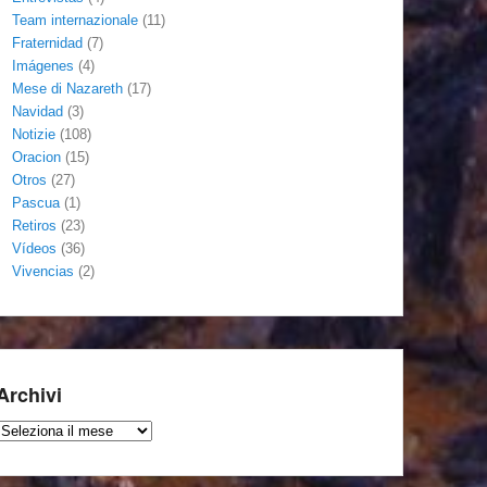
Team internazionale
(11)
Fraternidad
(7)
Imágenes
(4)
Mese di Nazareth
(17)
Navidad
(3)
Notizie
(108)
Oracion
(15)
Otros
(27)
Pascua
(1)
Retiros
(23)
Vídeos
(36)
Vivencias
(2)
Archivi
Archivi