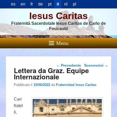
es
en
fr
de
pt
it
nl
pl
Iesus Caritas
Fraternitá Sacerdotale Iesus Caritas de Carlo de
Foucauld
Menu
Navigazione articolo
←
Precedente
Successivi
→
Lettera da Graz. Equipe
Internazionale
Pubblicato il
15/06/2022
da
Fraternidad Iesus Caritas
Cari
fratel
li,