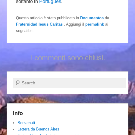
soltanto in
Português
.
Questo articolo è stato pubblicato in
Documentos
da
Fraternidad Iesus Caritas
. Aggiungi il
permalink
ai
segnalibri.
I commenti sono chiusi.
Cerca
Info
Benvenuti
Lettera da Buenos Aires