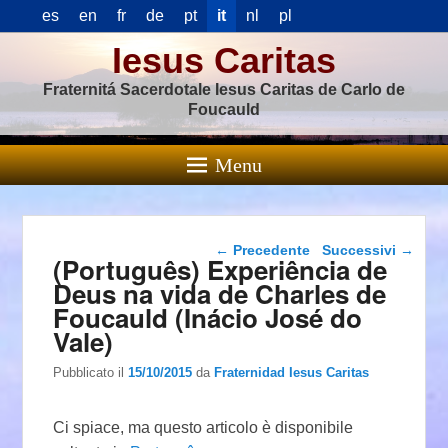
es
en
fr
de
pt
it
nl
pl
Iesus Caritas
Fraternitá Sacerdotale Iesus Caritas de Carlo de
Foucauld
Menu
Navigazione articolo
←
Precedente
Successivi
→
(Português) Experiência de
Deus na vida de Charles de
Foucauld (Inácio José do
Vale)
Pubblicato il
15/10/2015
da
Fraternidad Iesus Caritas
Ci spiace, ma questo articolo è disponibile