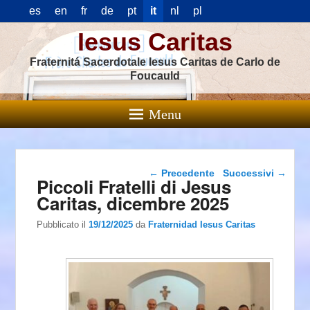
es
en
fr
de
pt
it
nl
pl
Iesus Caritas
Fraternitá Sacerdotale Iesus Caritas de Carlo de
Foucauld
Menu
Navigazione articolo
←
Precedente
Successivi
→
Piccoli Fratelli di Jesus
Caritas, dicembre 2025
Pubblicato il
19/12/2025
da
Fraternidad Iesus Caritas