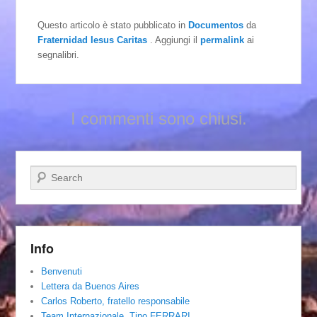
Questo articolo è stato pubblicato in
Documentos
da
Fraternidad Iesus Caritas
. Aggiungi il
permalink
ai
segnalibri.
I commenti sono chiusi.
Cerca
Info
Benvenuti
Lettera da Buenos Aires
Carlos Roberto, fratello responsabile
Team Internazionale. Tino FERRARI