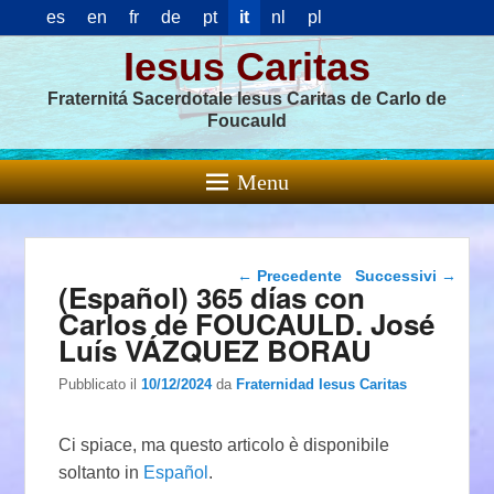
es
en
fr
de
pt
it
nl
pl
Iesus Caritas
Fraternitá Sacerdotale Iesus Caritas de Carlo de
Foucauld
Menu
Navigazione articolo
←
Precedente
Successivi
→
(Español) 365 días con
Carlos de FOUCAULD. José
Luís VÁZQUEZ BORAU
Pubblicato il
10/12/2024
da
Fraternidad Iesus Caritas
Ci spiace, ma questo articolo è disponibile
soltanto in
Español
.