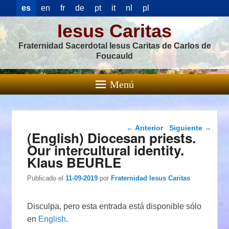
es
en
fr
de
pt
it
nl
pl
Iesus Caritas
Fraternidad Sacerdotal Iesus Caritas de Carlos de
Foucauld
Menú
Navegación de
←
Anterior
Siguiente
→
(English) Diocesan priests.
entradas
Our intercultural identity.
Klaus BEURLE
Publicado el
11-09-2019
por
Fraternidad Iesus Caritas
Disculpa, pero esta entrada está disponible sólo
en
English
.