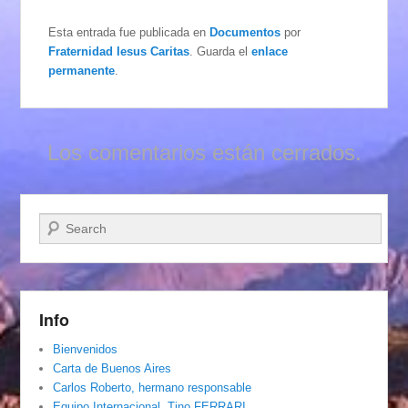
Esta entrada fue publicada en
Documentos
por
Fraternidad Iesus Caritas
. Guarda el
enlace
permanente
.
Los comentarios están cerrados.
Buscar
Info
Bienvenidos
Carta de Buenos Aires
Carlos Roberto, hermano responsable
Equipo Internacional. Tino FERRARI