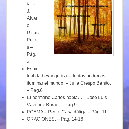
ial –
J.
Álvar
o
Ricas
Pece
s –
Pág.
3.
Espiri
tualidad evangélica – Juntos podemos
iluminar el mundo. – Julia Crespo Benito.
– Pág.6
El hermano Carlos habla… – José Luis
Vázquez Borau. – Pág.9
POEMA – Pedro Casaldáliga – Pág. 11
ORACIONES. – Pág. 14-16