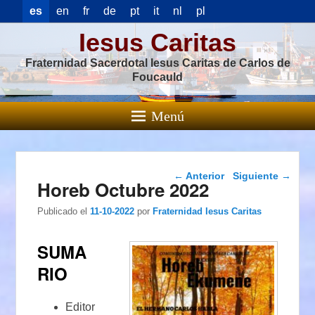
es
en
fr
de
pt
it
nl
pl
Iesus Caritas
Fraternidad Sacerdotal Iesus Caritas de Carlos de
Foucauld
Menú
Navegación de
←
Anterior
Siguiente
→
Horeb Octubre 2022
entradas
Publicado el
11-10-2022
por
Fraternidad Iesus Caritas
SUMA
RIO
Editor