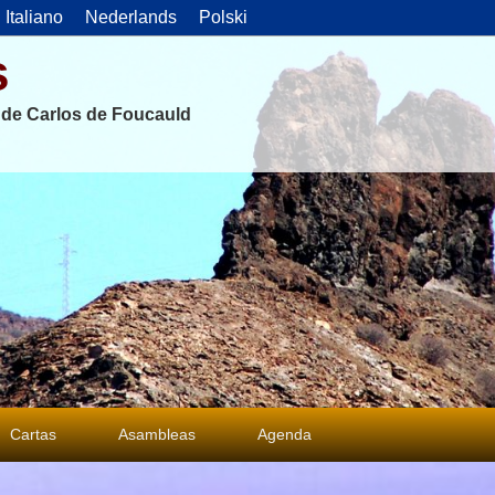
Italiano
Nederlands
Polski
s
s de Carlos de Foucauld
Cartas
Asambleas
Agenda