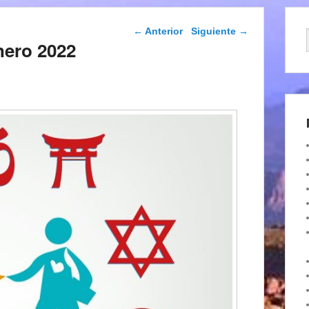
Navegación de
←
Anterior
Siguiente
→
entradas
nero 2022