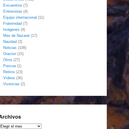
Encuentros
(7)
Entrevistas
(4)
Equipo internacional
(11)
Fraternidad
(7)
Imágenes
(4)
Mes de Nazaret
(17)
Navidad
(3)
Noticias
(108)
Oracion
(15)
Otros
(27)
Pascua
(1)
Retiros
(23)
Vídeos
(36)
Vivencias
(2)
Archivos
Archivos