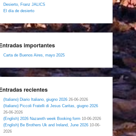
Desierto, Franz JALICS
El día de desierto
Entradas importantes
Carta de Buenos Aires, mayo 2025
Entradas recientes
(Italiano) Diario Italiano, giugno 2026
26-06-2026
(Italiano) Piccoli Fratelli di Jesus Caritas, giugno 2026
26-06-2026
(English) 2026 Nazareth week Booking form
10-06-2026
(English) Be Brothers Uk and Ireland, June 2026
10-06-
2026