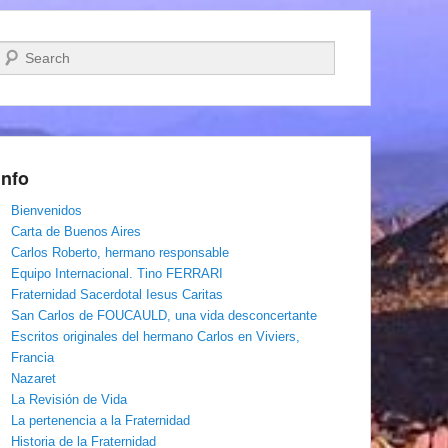
Buscar
Info
Bienvenidos
Carta de Buenos Aires
Carlos Roberto, hermano responsable
Equipo Internacional. Tino FERRARI
Fraternidad Sacerdotal Iesus Caritas
San Carlos de FOUCAULD, una vida desconcertante
Escritos originales del hermano Carlos en Viviers,
Francia
Nazaret
La Revisión de Vida
La pertenencia a la Fraternidad
Historia de la Fraternidad