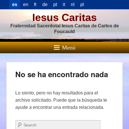
es
en
fr
de
pt
it
nl
pl
Iesus Caritas
Fraternidad Sacerdotal Iesus Caritas de Carlos de
Foucauld
Menú
No se ha encontrado nada
Lo siento, pero no hay resultados para el
archivo solicitado. Puede que la búsqueda te
ayude a encontrar una entrada relacionada.
Buscar