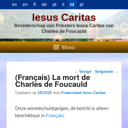
es
en
fr
de
pt
it
nl
pl
Iesus Caritas
Broederschap van Priesters Iesus Caritas van
Charles de Foucauld
Menu
Berichtnavigatie
←
Vorige
Volgende
→
(Français) La mort de
Charles de Foucauld
Geplaatst op
19/12/25
door
Fraternidad Iesus Caritas
Onze verontschuldigingen, dit bericht is alleen
beschikbaar in
Français
.