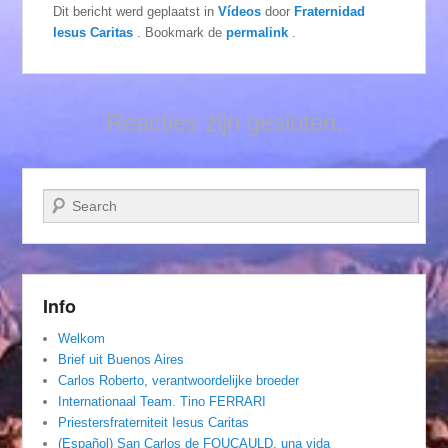
Dit bericht werd geplaatst in
Vídeos
door
Fraternidad
Iesus Caritas
. Bookmark de
permalink
.
Reacties zijn gesloten.
Zoeken
Info
Welkom
Brief uit Buenos Aires
Carlos Roberto, verantwoordelijke broeder
Internationaal Team. Tino FERRARI
Priestersfraterniteit Iesus Caritas
(Español) San Carlos de FOUCAULD, una vida