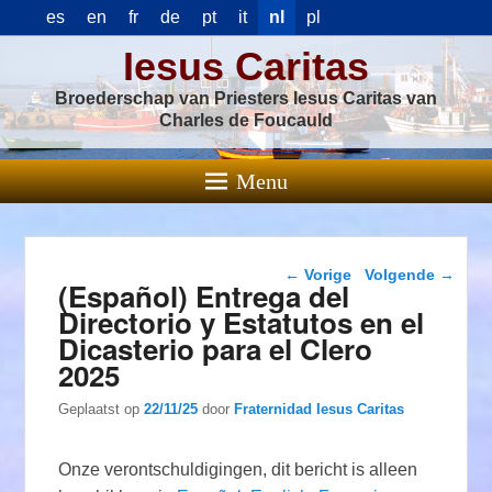
es
en
fr
de
pt
it
nl
pl
Iesus Caritas
Broederschap van Priesters Iesus Caritas van
Charles de Foucauld
Menu
Berichtnavigatie
←
Vorige
Volgende
→
(Español) Entrega del
Directorio y Estatutos en el
Dicasterio para el Clero
2025
Geplaatst op
22/11/25
door
Fraternidad Iesus Caritas
Onze verontschuldigingen, dit bericht is alleen