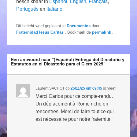
beschikbaar in
Español
,
English
,
Français
,
Português
en
Italiano
.
Dit bericht werd geplaatst in
Documentos
door
Fraternidad Iesus Caritas
. Bookmark de
permalink
.
Een antwoord naar “(Español) Entrega del Directorio y
Estatutos en el Dicasterio para el Clero 2025”
Laurent SACHOT
op
25/11/25 om 09:45
schreef:
Merci Carlos pour ce compte-rendu.
Un déplacement à Rome riche en
rencontres. Merci de faire tout ce qui
est nécessaire pour notre fraternité