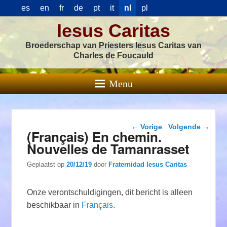
es
en
fr
de
pt
it
nl
pl
Iesus Caritas
Broederschap van Priesters Iesus Caritas van
Charles de Foucauld
Menu
Berichtnavigatie
←
Vorige
Volgende
→
(Français) En chemin.
Nouvelles de Tamanrasset
Geplaatst op
20/12/19
door
Fraternidad Iesus Caritas
Onze verontschuldigingen, dit bericht is alleen
beschikbaar in
Français
.