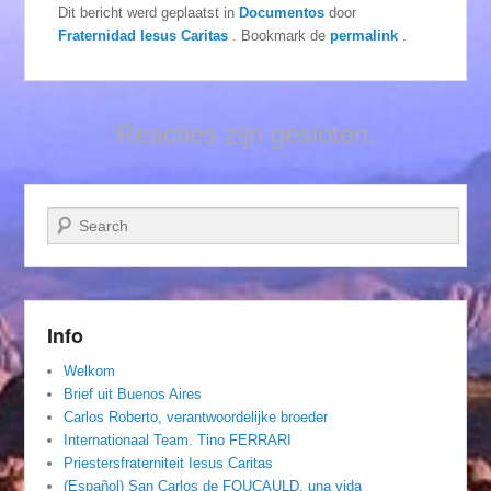
Dit bericht werd geplaatst in
Documentos
door
Fraternidad Iesus Caritas
. Bookmark de
permalink
.
Reacties zijn gesloten.
Zoeken
Info
Welkom
Brief uit Buenos Aires
Carlos Roberto, verantwoordelijke broeder
Internationaal Team. Tino FERRARI
Priestersfraterniteit Iesus Caritas
(Español) San Carlos de FOUCAULD, una vida