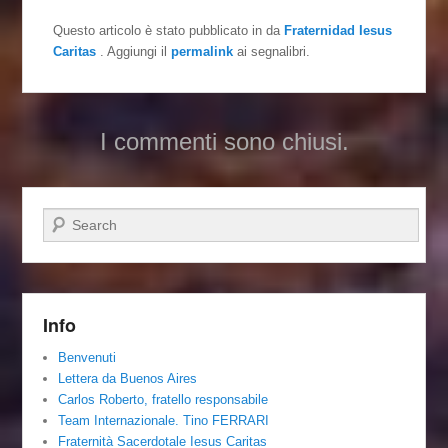
Questo articolo è stato pubblicato in
da
Fraternidad Iesus
Caritas
. Aggiungi il
permalink
ai segnalibri.
I commenti sono chiusi.
Cerca
Info
Benvenuti
Lettera da Buenos Aires
Carlos Roberto, fratello responsabile
Team Internazionale. Tino FERRARI
Fraternità Sacerdotale Iesus Caritas