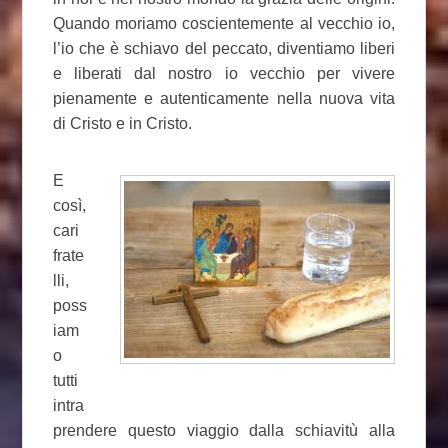
Quando moriamo coscientemente al vecchio io,
l’io che è schiavo del peccato, diventiamo liberi
e liberati dal nostro io vecchio per vivere
pienamente e autenticamente nella nuova vita
di Cristo e in Cristo.
E
così,
cari
frate
lli,
poss
iam
o
tutti
intra
prendere questo viaggio dalla schiavitù alla