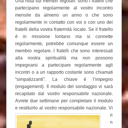
Una nota sui membri regolari: sono i fratelli che
partecipano regolarmente al vostro incontro
mensile da almeno un anno o che sono
regolarmente in contatto con voi o con uno dei
fratelli della vostra fraternità locale. Se il fratello
è in missione lontano ma si connette
regolarmente, potrebbe comunque essere un
membro regolare. I fratelli che sono interessati
alla nostra spiritualità ma non possono
impegnarsi a partecipare regolarmente agli
incontri o a un rapporto costante sono chiamati
“simpatizzanti”. La chiave è l’impegno
(engagement). Il modulo del sondaggio vi sarà
recapitato dal vostro responsabile nazionale.
Avrete due settimane per completare il modulo
e restituirlo al vostro responsabile nazionale.
Vi
ri
n