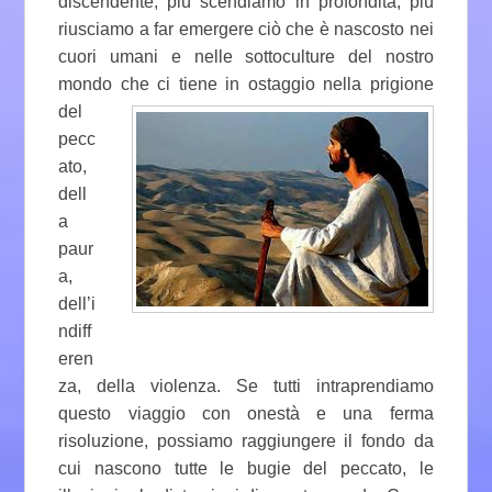
discendente, più scendiamo in profondità, più
riusciamo a far emergere ciò che è nascosto nei
cuori umani e nelle sottoculture del nostro
mondo che ci tiene in ostaggio nella prigione
del
pecc
ato,
dell
a
paur
a,
dell’i
ndiff
eren
za, della violenza. Se tutti intraprendiamo
questo viaggio con onestà e una ferma
risoluzione, possiamo raggiungere il fondo da
cui nascono tutte le bugie del peccato, le