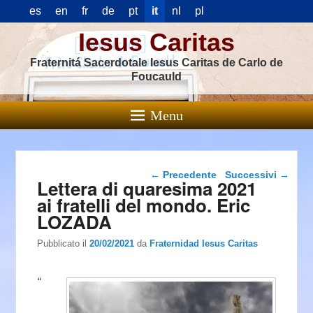
es
en
fr
de
pt
it
nl
pl
Iesus Caritas
Fraternitá Sacerdotale Iesus Caritas de Carlo de
Foucauld
Menu
Navigazione articolo
←
Precedente
Successivi
→
Lettera di quaresima 2021
ai fratelli del mondo. Eric
LOZADA
Pubblicato il
20/02/2021
da
Fraternidad Iesus Caritas
“