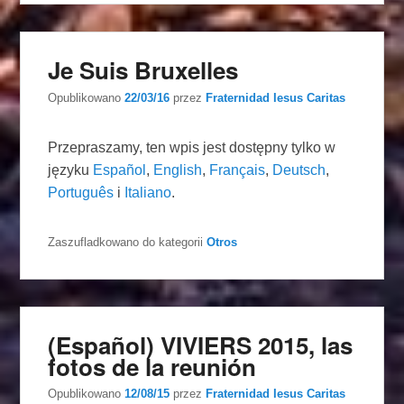
Je Suis Bruxelles
Opublikowano
22/03/16
przez
Fraternidad Iesus Caritas
Przepraszamy, ten wpis jest dostępny tylko w
języku
Español
,
English
,
Français
,
Deutsch
,
Português
i
Italiano
.
Zaszufladkowano do kategorii
Otros
(Español) VIVIERS 2015, las
fotos de la reunión
Opublikowano
12/08/15
przez
Fraternidad Iesus Caritas