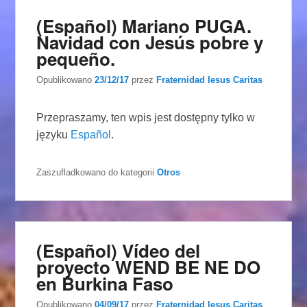
(Español) Mariano PUGA.
Navidad con Jesús pobre y
pequeño.
Opublikowano
23/12/17
przez
Fraternidad Iesus Caritas
Przepraszamy, ten wpis jest dostępny tylko w
języku
Español
.
Zaszufladkowano do kategorii
Otros
(Español) Vídeo del
proyecto WEND BE NE DO
en Burkina Faso
Opublikowano
04/09/17
przez
Fraternidad Iesus Caritas