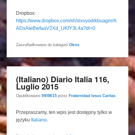
Dropbox:
https://www.dropbox.com/sh/xlxvyodrkbuagnr/A
ADxAteBwfaaV2Xd_UKfY3L4a?dl=0
Zaszufladkowano do kategorii
Otros
(Italiano) Diario Italia 116,
Luglio 2015
Opublikowano
04/08/15
przez
Fraternidad Iesus Caritas
Przepraszamy, ten wpis jest dostępny tylko w
języku
Italiano
.