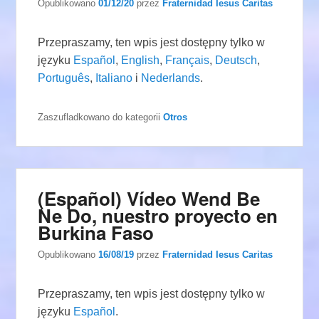
Opublikowano
01/12/20
przez
Fraternidad Iesus Caritas
Przepraszamy, ten wpis jest dostępny tylko w
języku
Español
,
English
,
Français
,
Deutsch
,
Português
,
Italiano
i
Nederlands
.
Zaszufladkowano do kategorii
Otros
(Español) Vídeo Wend Be
Ne Do, nuestro proyecto en
Burkina Faso
Opublikowano
16/08/19
przez
Fraternidad Iesus Caritas
Przepraszamy, ten wpis jest dostępny tylko w
języku
Español
.