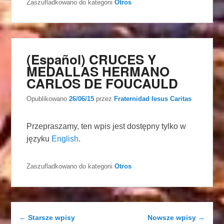
Zaszufladkowano do kategorii
Otros
(Español) CRUCES Y
MEDALLAS HERMANO
CARLOS DE FOUCAULD
Opublikowano
26/06/15
przez
Fraternidad Iesus Caritas
Przepraszamy, ten wpis jest dostępny tylko w
języku
English
.
Zaszufladkowano do kategorii
Otros
Nawigacja wpisu
←
Starsze wpisy
Nowsze wpisy
→