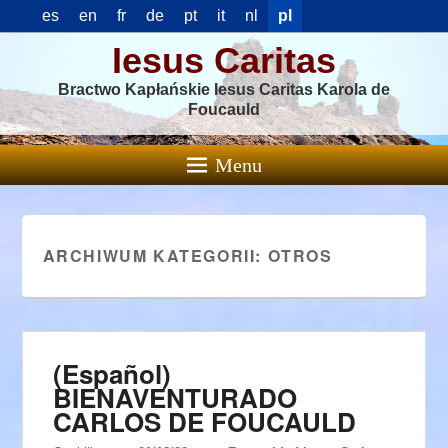
es
en
fr
de
pt
it
nl
pl
Iesus Caritas
Bractwo Kapłańskie Iesus Caritas Karola de
Foucauld
Menu
ARCHIWUM KATEGORII:
OTROS
(Español)
BIENAVENTURADO
CARLOS DE FOUCAULD