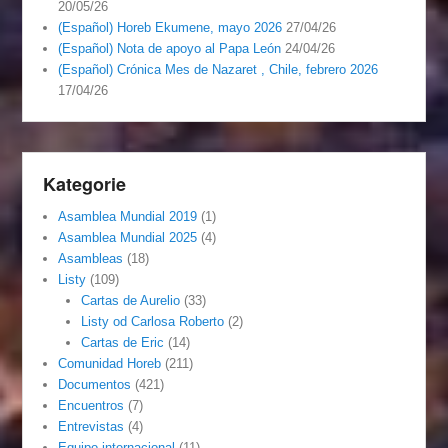
20/05/26
(Español) Horeb Ekumene, mayo 2026
27/04/26
(Español) Nota de apoyo al Papa León
24/04/26
(Español) Crónica Mes de Nazaret , Chile, febrero 2026
17/04/26
Kategorie
Asamblea Mundial 2019
(1)
Asamblea Mundial 2025
(4)
Asambleas
(18)
Listy
(109)
Cartas de Aurelio
(33)
Listy od Carlosa Roberto
(2)
Cartas de Eric
(14)
Comunidad Horeb
(211)
Documentos
(421)
Encuentros
(7)
Entrevistas
(4)
Equipo internacional
(11)