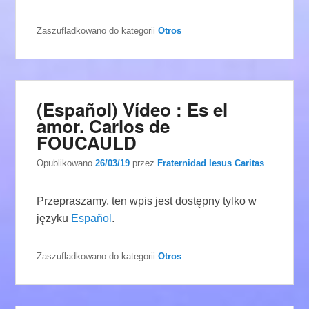
Zaszufladkowano do kategorii
Otros
(Español) Vídeo : Es el
amor. Carlos de
FOUCAULD
Opublikowano
26/03/19
przez
Fraternidad Iesus Caritas
Przepraszamy, ten wpis jest dostępny tylko w
języku
Español
.
Zaszufladkowano do kategorii
Otros