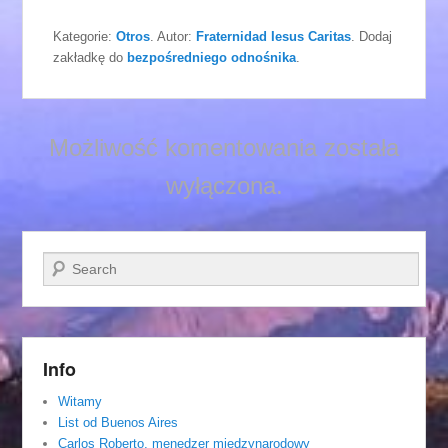
Kategorie:
Otros
. Autor:
Fraternidad Iesus Caritas
. Dodaj
zakładkę do
bezpośredniego odnośnika
.
Możliwość komentowania została
wyłączona.
Szukaj
Info
Witamy
List od Buenos Aires
Carlos Roberto, menedzer miedzynarodowy