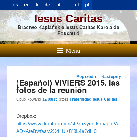
es
en
fr
de
pt
it
nl
pl
Iesus Caritas
Bractwo Kapłańskie Iesus Caritas Karola de
Foucauld
Menu
Nawigacja wpisu
←
Poprzedni
Następny
→
(Español) VIVIERS 2015, las
fotos de la reunión
Opublikowano
12/08/15
przez
Fraternidad Iesus Caritas
Dropbox:
https://www.dropbox.com/sh/xlxvyodrkbuagnr/A
ADxAteBwfaaV2Xd_UKfY3L4a?dl=0