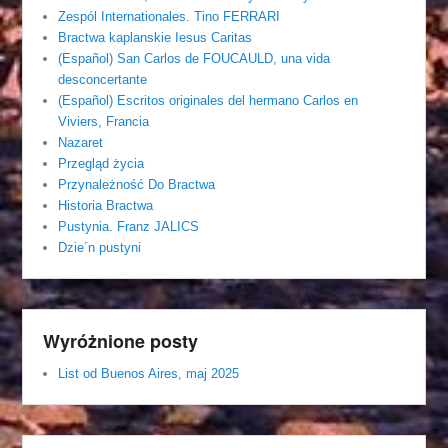
Zespól Internationales. Tino FERRARI
Bractwa kaplanskie Iesus Caritas
(Español) San Carlos de FOUCAULD, una vida
desconcertante
(Español) Escritos originales del hermano Carlos en
Viviers, Francia
Nazaret
Przegląd życia
Przynależność Do Bractwa
Historia Bractwa
Pustynia. Franz JALICS
Dzie´n pustyni
Wyróżnione posty
List od Buenos Aires, maj 2025