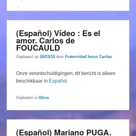
(Español) Vídeo : Es el
amor. Carlos de
FOUCAULD
Geplaatst op
26/03/19
door
Fraternidad Iesus Caritas
Onze verontschuldigingen, dit bericht is alleen
beschikbaar in
Español
.
Geplaatst in
Otros
(Español) Mariano PUGA.