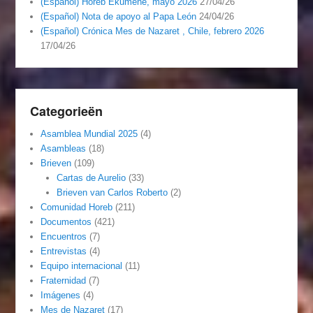
(Español) Horeb Ekumene, mayo 2026
27/04/26
(Español) Nota de apoyo al Papa León
24/04/26
(Español) Crónica Mes de Nazaret , Chile, febrero 2026
17/04/26
Categorieën
Asamblea Mundial 2025
(4)
Asambleas
(18)
Brieven
(109)
Cartas de Aurelio
(33)
Brieven van Carlos Roberto
(2)
Comunidad Horeb
(211)
Documentos
(421)
Encuentros
(7)
Entrevistas
(4)
Equipo internacional
(11)
Fraternidad
(7)
Imágenes
(4)
Mes de Nazaret
(17)