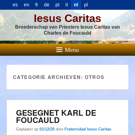
es
en
fr
de
pt
it
nl
pl
Iesus Caritas
Broederschap van Priesters Iesus Caritas van
Charles de Foucauld
Menu
CATEGORIE ARCHIEVEN:
OTROS
GESEGNET KARL DE
FOUCAULD
Geplaatst op
01/12/20
door
Fraternidad Iesus Caritas