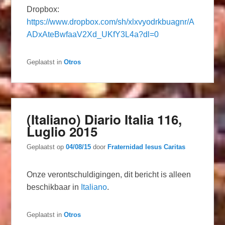
Dropbox:
https://www.dropbox.com/sh/xlxvyodrkbuagnr/A
ADxAteBwfaaV2Xd_UKfY3L4a?dl=0
Geplaatst in
Otros
(Italiano) Diario Italia 116,
Luglio 2015
Geplaatst op
04/08/15
door
Fraternidad Iesus Caritas
Onze verontschuldigingen, dit bericht is alleen
beschikbaar in
Italiano
.
Geplaatst in
Otros