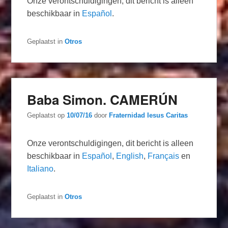
Onze verontschuldigingen, dit bericht is alleen
beschikbaar in
Español
.
Geplaatst in
Otros
Baba Simon. CAMERÚN
Geplaatst op
10/07/16
door
Fraternidad Iesus Caritas
Onze verontschuldigingen, dit bericht is alleen
beschikbaar in
Español
,
English
,
Français
en
Italiano
.
Geplaatst in
Otros