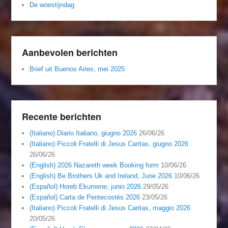
De woestijndag
Aanbevolen berichten
Brief uit Buenos Aires, mei 2025
Recente berichten
(Italiano) Diario Italiano, giugno 2026
26/06/26
(Italiano) Piccoli Fratelli di Jesus Caritas, giugno 2026
26/06/26
(English) 2026 Nazareth week Booking form
10/06/26
(English) Be Brothers Uk and Ireland, June 2026
10/06/26
(Español) Horeb Ekumene, junio 2026
29/05/26
(Español) Carta de Pentecostés 2026
23/05/26
(Italiano) Piccoli Fratelli di Jesus Caritas, maggio 2026
20/05/26