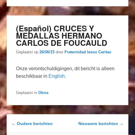
(Español) CRUCES Y
MEDALLAS HERMANO
CARLOS DE FOUCAULD
Geplaatst op
26/06/15
door
Fraternidad Iesus Caritas
Onze verontschuldigingen, dit bericht is alleen
beschikbaar in
English
.
Geplaatst in
Otros
Berichtnavigatie
←
Oudere berichten
Nieuwere berichten
→