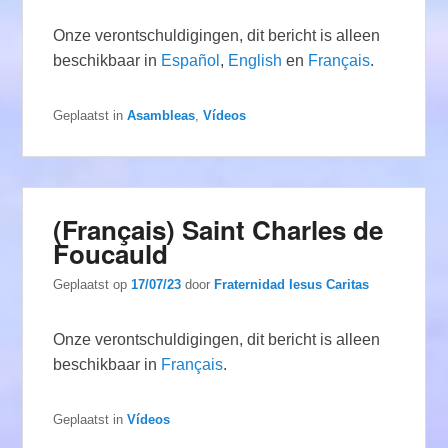
Onze verontschuldigingen, dit bericht is alleen
beschikbaar in
Español
,
English
en
Français
.
Geplaatst in
Asambleas
,
Vídeos
(Français) Saint Charles de
Foucauld
Geplaatst op
17/07/23
door
Fraternidad Iesus Caritas
Onze verontschuldigingen, dit bericht is alleen
beschikbaar in
Français
.
Geplaatst in
Vídeos