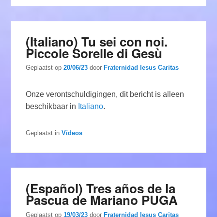
(Italiano) Tu sei con noi.
Piccole Sorelle di Gesù
Geplaatst op
20/06/23
door
Fraternidad Iesus Caritas
Onze verontschuldigingen, dit bericht is alleen
beschikbaar in
Italiano
.
Geplaatst in
Vídeos
(Español) Tres años de la
Pascua de Mariano PUGA
Geplaatst op
19/03/23
door
Fraternidad Iesus Caritas