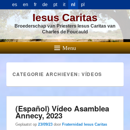
es
en
fr
de
pt
it
nl
pl
Iesus Caritas
Broederschap van Priesters Iesus Caritas van
Charles de Foucauld
Menu
CATEGORIE ARCHIEVEN:
VÍDEOS
(Español) Vídeo Asamblea
Annecy, 2023
Geplaatst op
23/09/23
door
Fraternidad Iesus Caritas