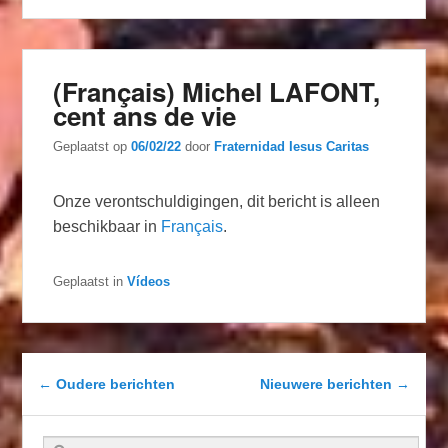
(Français) Michel LAFONT,
cent ans de vie
Geplaatst op
06/02/22
door
Fraternidad Iesus Caritas
Onze verontschuldigingen, dit bericht is alleen
beschikbaar in
Français
.
Geplaatst in
Vídeos
Berichtnavigatie
←
Oudere berichten
Nieuwere berichten
→
Zoeken