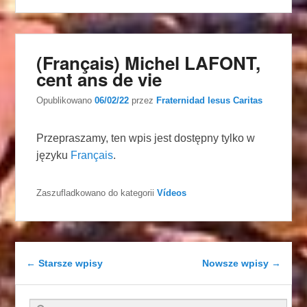
(Français) Michel LAFONT,
cent ans de vie
Opublikowano
06/02/22
przez
Fraternidad Iesus Caritas
Przepraszamy, ten wpis jest dostępny tylko w
języku
Français
.
Zaszufladkowano do kategorii
Vídeos
Nawigacja wpisu
←
Starsze wpisy
Nowsze wpisy
→
Szukaj