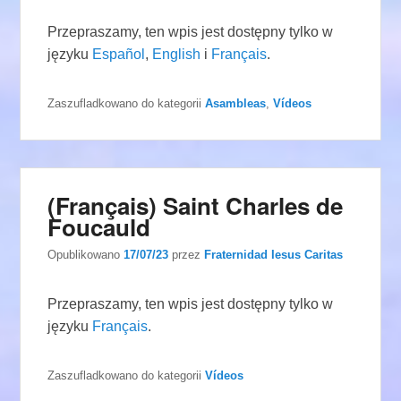
Przepraszamy, ten wpis jest dostępny tylko w
języku
Español
,
English
i
Français
.
Zaszufladkowano do kategorii
Asambleas
,
Vídeos
(Français) Saint Charles de
Foucauld
Opublikowano
17/07/23
przez
Fraternidad Iesus Caritas
Przepraszamy, ten wpis jest dostępny tylko w
języku
Français
.
Zaszufladkowano do kategorii
Vídeos