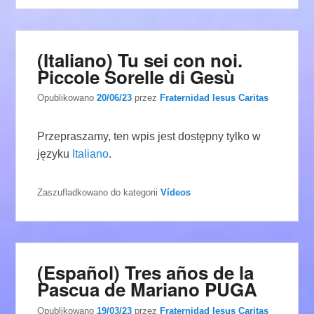
(Italiano) Tu sei con noi.
Piccole Sorelle di Gesù
Opublikowano
20/06/23
przez
Fraternidad Iesus Caritas
Przepraszamy, ten wpis jest dostępny tylko w
języku
Italiano
.
Zaszufladkowano do kategorii
Vídeos
(Español) Tres años de la
Pascua de Mariano PUGA
Opublikowano
19/03/23
przez
Fraternidad Iesus Caritas