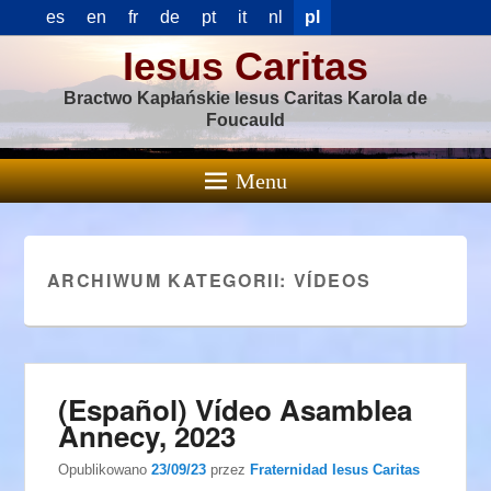
es
en
fr
de
pt
it
nl
pl
Iesus Caritas
Bractwo Kapłańskie Iesus Caritas Karola de
Foucauld
Menu
ARCHIWUM KATEGORII:
VÍDEOS
(Español) Vídeo Asamblea
Annecy, 2023
Opublikowano
23/09/23
przez
Fraternidad Iesus Caritas