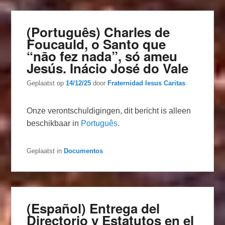
(Português) Charles de
Foucauld, o Santo que
“nāo fez nada”, só ameu
Jesús. Inácio José do Vale
Geplaatst op
14/12/25
door
Fraternidad Iesus Caritas
Onze verontschuldigingen, dit bericht is alleen
beschikbaar in
Português
.
Geplaatst in
Documentos
(Español) Entrega del
Directorio y Estatutos en el