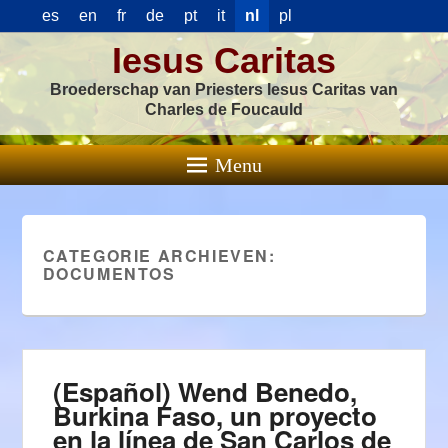
es
en
fr
de
pt
it
nl
pl
Iesus Caritas
Broederschap van Priesters Iesus Caritas van
Charles de Foucauld
Menu
CATEGORIE ARCHIEVEN:
DOCUMENTOS
(Español) Wend Benedo,
Burkina Faso, un proyecto
en la línea de San Carlos de