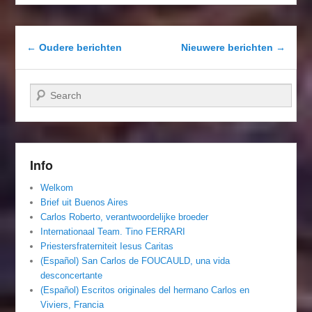
Berichtnavigatie
←
Oudere berichten
Nieuwere berichten
→
Zoeken
Info
Welkom
Brief uit Buenos Aires
Carlos Roberto, verantwoordelijke broeder
Internationaal Team. Tino FERRARI
Priestersfraterniteit Iesus Caritas
(Español) San Carlos de FOUCAULD, una vida
desconcertante
(Español) Escritos originales del hermano Carlos en
Viviers, Francia