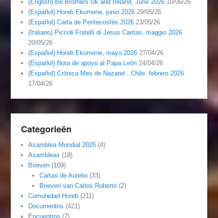
(English) Be Brothers Uk and Ireland, June 2026
10/06/26
(Español) Horeb Ekumene, junio 2026
29/05/26
(Español) Carta de Pentecostés 2026
23/05/26
(Italiano) Piccoli Fratelli di Jesus Caritas, maggio 2026
20/05/26
(Español) Horeb Ekumene, mayo 2026
27/04/26
(Español) Nota de apoyo al Papa León
24/04/26
(Español) Crónica Mes de Nazaret , Chile, febrero 2026
17/04/26
Categorieën
Asamblea Mundial 2025
(4)
Asambleas
(18)
Brieven
(109)
Cartas de Aurelio
(33)
Brieven van Carlos Roberto
(2)
Comunidad Horeb
(211)
Documentos
(421)
Encuentros
(7)