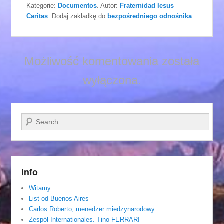
Kategorie:
Documentos
. Autor:
Fraternidad Iesus
Caritas
. Dodaj zakładkę do
bezpośredniego odnośnika
.
Możliwość komentowania została
wyłączona.
Szukaj
Info
Witamy
List od Buenos Aires
Carlos Roberto, menedzer miedzynarodowy
Zespól Internationales. Tino FERRARI