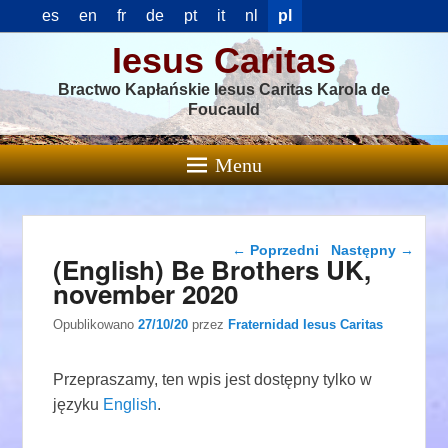
es
en
fr
de
pt
it
nl
pl
Iesus Caritas
Bractwo Kapłańskie Iesus Caritas Karola de
Foucauld
Menu
Nawigacja wpisu
←
Poprzedni
Następny
→
(English) Be Brothers UK,
november 2020
Opublikowano
27/10/20
przez
Fraternidad Iesus Caritas
Przepraszamy, ten wpis jest dostępny tylko w
języku
English
.