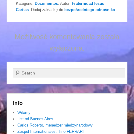
Kategorie:
Documentos
. Autor:
Fraternidad Iesus
Caritas
. Dodaj zakładkę do
bezpośredniego odnośnika
.
Możliwość komentowania została
wyłączona.
Szukaj
Info
Witamy
List od Buenos Aires
Carlos Roberto, menedzer miedzynarodowy
Zespól Internationales. Tino FERRARI