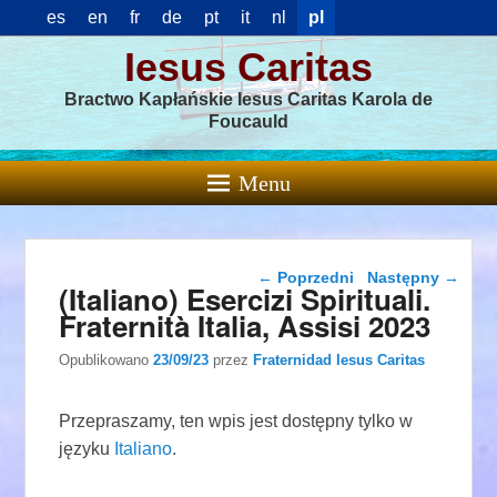
es
en
fr
de
pt
it
nl
pl
Iesus Caritas
Bractwo Kapłańskie Iesus Caritas Karola de
Foucauld
Menu
Nawigacja wpisu
←
Poprzedni
Następny
→
(Italiano) Esercizi Spirituali.
Fraternità Italia, Assisi 2023
Opublikowano
23/09/23
przez
Fraternidad Iesus Caritas
Przepraszamy, ten wpis jest dostępny tylko w
języku
Italiano
.