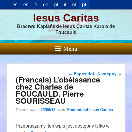
es
en
fr
de
pt
it
nl
pl
Iesus Caritas
Bractwo Kapłańskie Iesus Caritas Karola de
Foucauld
Menu
Nawigacja wpisu
←
Poprzedni
Następny
→
(Français) L’obéissance
chez Charles de
FOUCAULD. Pierre
SOURISSEAU
Opublikowano
23/06/18
przez
Fraternidad Iesus Caritas
Przepraszamy, ten wpis jest dostępny tylko w