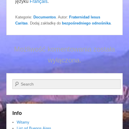
języku
Français
.
Kategorie:
Documentos
. Autor:
Fraternidad Iesus
Caritas
. Dodaj zakładkę do
bezpośredniego odnośnika
.
Możliwość komentowania została
wyłączona.
Szukaj
Info
Witamy
List od Buenos Aires