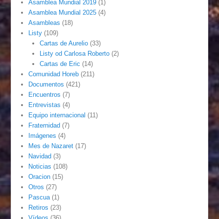
Asamblea Mundial 2019
(1)
Asamblea Mundial 2025
(4)
Asambleas
(18)
Listy
(109)
Cartas de Aurelio
(33)
Listy od Carlosa Roberto
(2)
Cartas de Eric
(14)
Comunidad Horeb
(211)
Documentos
(421)
Encuentros
(7)
Entrevistas
(4)
Equipo internacional
(11)
Fraternidad
(7)
Imágenes
(4)
Mes de Nazaret
(17)
Navidad
(3)
Noticias
(108)
Oracion
(15)
Otros
(27)
Pascua
(1)
Retiros
(23)
Vídeos
(36)