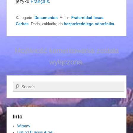
języku
Français
.
Kategorie:
Documentos
. Autor:
Fraternidad Iesus
Caritas
. Dodaj zakładkę do
bezpośredniego odnośnika
.
Możliwość komentowania została
wyłączona.
Szukaj
Info
Witamy
List od Buenos Aires