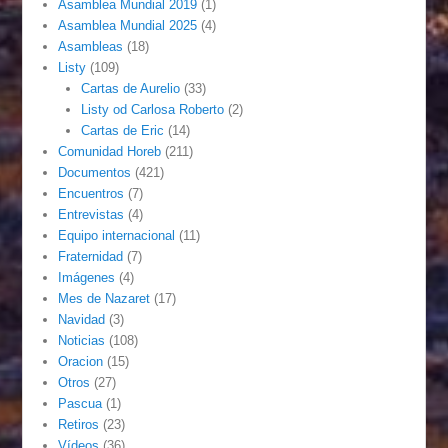
Asamblea Mundial 2019
(1)
Asamblea Mundial 2025
(4)
Asambleas
(18)
Listy
(109)
Cartas de Aurelio
(33)
Listy od Carlosa Roberto
(2)
Cartas de Eric
(14)
Comunidad Horeb
(211)
Documentos
(421)
Encuentros
(7)
Entrevistas
(4)
Equipo internacional
(11)
Fraternidad
(7)
Imágenes
(4)
Mes de Nazaret
(17)
Navidad
(3)
Noticias
(108)
Oracion
(15)
Otros
(27)
Pascua
(1)
Retiros
(23)
Vídeos
(36)