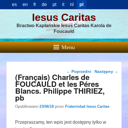
es
en
fr
de
pt
it
nl
pl
Iesus Caritas
Bractwo Kapłańskie Iesus Caritas Karola de
Foucauld
Menu
Nawigacja wpisu
←
Poprzedni
Następny
→
(Français) Charles de
FOUCAULD et les Péres
Blancs. Philippe THIRIEZ,
pb
Opublikowano
23/06/18
przez
Fraternidad Iesus Caritas
Przepraszamy, ten wpis jest dostępny tylko w