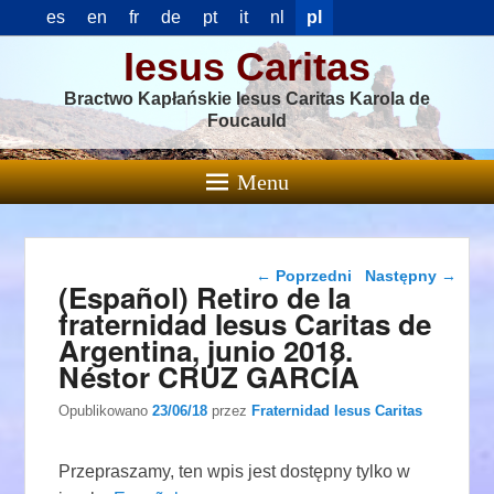
es
en
fr
de
pt
it
nl
pl
Iesus Caritas
Bractwo Kapłańskie Iesus Caritas Karola de
Foucauld
Menu
Nawigacja wpisu
←
Poprzedni
Następny
→
(Español) Retiro de la
fraternidad Iesus Caritas de
Argentina, junio 2018.
Néstor CRUZ GARCÍA
Opublikowano
23/06/18
przez
Fraternidad Iesus Caritas
Przepraszamy, ten wpis jest dostępny tylko w