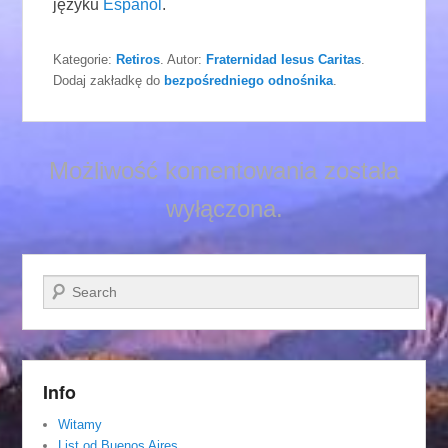
języku
Español
.
Kategorie:
Retiros
. Autor:
Fraternidad Iesus Caritas
.
Dodaj zakładkę do
bezpośredniego odnośnika
.
Możliwość komentowania została
wyłączona.
Szukaj
Info
Witamy
List od Buenos Aires