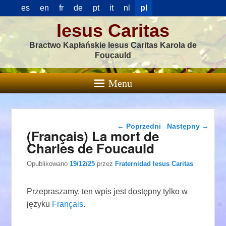
es
en
fr
de
pt
it
nl
pl
Iesus Caritas
Bractwo Kapłańskie Iesus Caritas Karola de
Foucauld
Menu
Nawigacja wpisu
←
Poprzedni
Następny
→
(Français) La mort de
Charles de Foucauld
Opublikowano
19/12/25
przez
Fraternidad Iesus Caritas
Przepraszamy, ten wpis jest dostępny tylko w
języku
Français
.