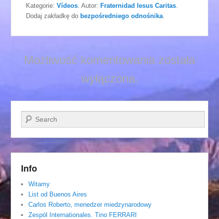
Kategorie:
Vídeos
. Autor:
Fraternidad Iesus Caritas
.
Dodaj zakładkę do
bezpośredniego odnośnika
.
Możliwość komentowania została
wyłączona.
Szukaj
Info
Witamy
List od Buenos Aires
Carlos Roberto, menedzer miedzynarodowy
Zespól Internationales. Tino FERRARI