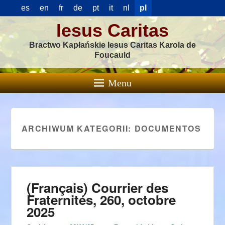
es
en
fr
de
pt
it
nl
pl
Iesus Caritas
Bractwo Kapłańskie Iesus Caritas Karola de
Foucauld
Menu
ARCHIWUM KATEGORII:
DOCUMENTOS
(Français) Courrier des
Fraternités, 260, octobre
2025