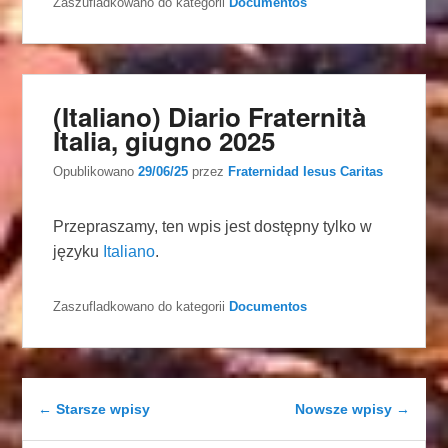
Zaszufladkowano do kategorii
Documentos
(Italiano) Diario Fraternità
Italia, giugno 2025
Opublikowano
29/06/25
przez
Fraternidad Iesus Caritas
Przepraszamy, ten wpis jest dostępny tylko w
języku
Italiano
.
Zaszufladkowano do kategorii
Documentos
Nawigacja wpisu
←
Starsze wpisy
Nowsze wpisy
→