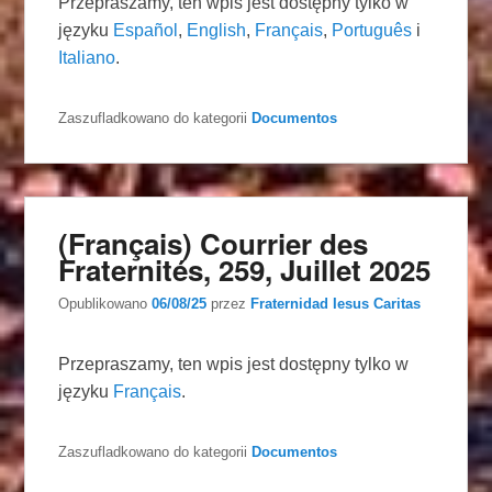
Przepraszamy, ten wpis jest dostępny tylko w
języku
Español
,
English
,
Français
,
Português
i
Italiano
.
Zaszufladkowano do kategorii
Documentos
(Français) Courrier des
Fraternités, 259, Juillet 2025
Opublikowano
06/08/25
przez
Fraternidad Iesus Caritas
Przepraszamy, ten wpis jest dostępny tylko w
języku
Français
.
Zaszufladkowano do kategorii
Documentos