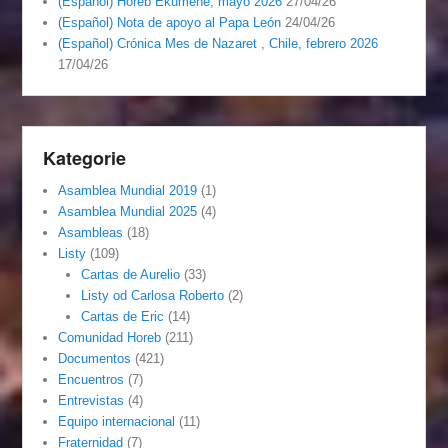
(Español) Horeb Ekumene, mayo 2026
27/04/26
(Español) Nota de apoyo al Papa León
24/04/26
(Español) Crónica Mes de Nazaret , Chile, febrero 2026
17/04/26
Kategorie
Asamblea Mundial 2019
(1)
Asamblea Mundial 2025
(4)
Asambleas
(18)
Listy
(109)
Cartas de Aurelio
(33)
Listy od Carlosa Roberto
(2)
Cartas de Eric
(14)
Comunidad Horeb
(211)
Documentos
(421)
Encuentros
(7)
Entrevistas
(4)
Equipo internacional
(11)
Fraternidad
(7)