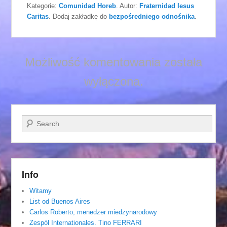
Kategorie:
Comunidad Horeb
. Autor:
Fraternidad Iesus
Caritas
. Dodaj zakładkę do
bezpośredniego odnośnika
.
Możliwość komentowania została
wyłączona.
Szukaj
Info
Witamy
List od Buenos Aires
Carlos Roberto, menedzer miedzynarodowy
Zespól Internationales. Tino FERRARI