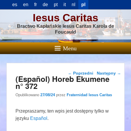
es
en
fr
de
pt
it
nl
pl
Iesus Caritas
Bractwo Kapłańskie Iesus Caritas Karola de
Foucauld
Menu
Nawigacja wpisu
←
Poprzedni
Następny
→
(Español) Horeb Ekumene
n° 372
Opublikowano
27/08/24
przez
Fraternidad Iesus Caritas
Przepraszamy, ten wpis jest dostępny tylko w
języku
Español
.