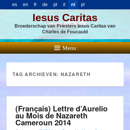
es
en
fr
de
pt
it
nl
pl
Iesus Caritas
Broederschap van Priesters Iesus Caritas van
Charles de Foucauld
Menu
TAG ARCHIEVEN:
NAZARETH
(Français) Lettre d’Aurelio
au Mois de Nazareth
Cameroun 2014