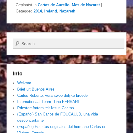
Geplaatst in
Cartas de Aurelio
,
Mes de Nazaret
|
Getagged
2014
,
Ireland
,
Nazareth
Zoeken
Info
Welkom
Brief uit Buenos Aires
Carlos Roberto, verantwoordelijke broeder
Internationaal Team. Tino FERRARI
Priestersfraterniteit Iesus Caritas
(Español) San Carlos de FOUCAULD, una vida
desconcertante
(Español) Escritos originales del hermano Carlos en
Viviers, Francia