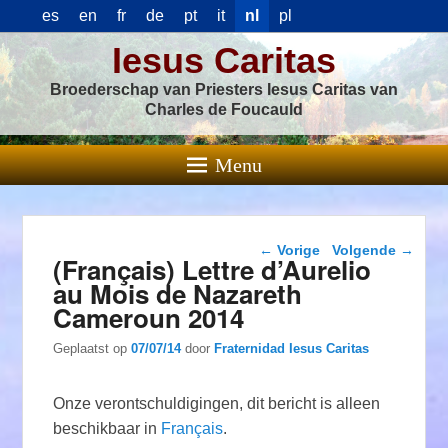
es
en
fr
de
pt
it
nl
pl
Iesus Caritas
Broederschap van Priesters Iesus Caritas van
Charles de Foucauld
Menu
Berichtnavigatie
←
Vorige
Volgende
→
(Français) Lettre d’Aurelio
au Mois de Nazareth
Cameroun 2014
Geplaatst op
07/07/14
door
Fraternidad Iesus Caritas
Onze verontschuldigingen, dit bericht is alleen
beschikbaar in
Français
.