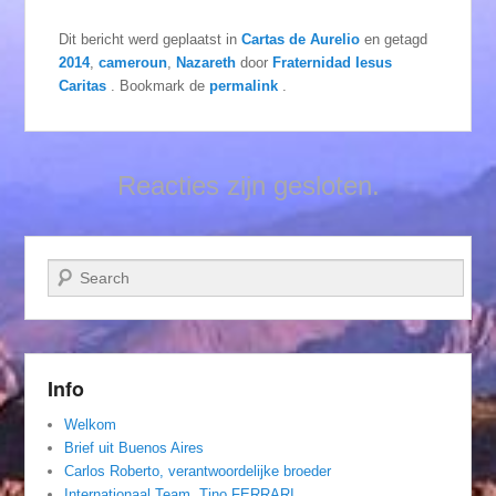
Dit bericht werd geplaatst in
Cartas de Aurelio
en getagd
2014
,
cameroun
,
Nazareth
door
Fraternidad Iesus
Caritas
. Bookmark de
permalink
.
Reacties zijn gesloten.
Zoeken
Info
Welkom
Brief uit Buenos Aires
Carlos Roberto, verantwoordelijke broeder
Internationaal Team. Tino FERRARI