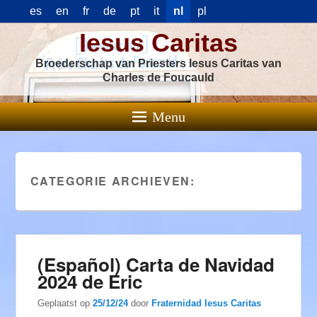
es
en
fr
de
pt
it
nl
pl
Iesus Caritas
Broederschap van Priesters Iesus Caritas van
Charles de Foucauld
Menu
CATEGORIE ARCHIEVEN:
(Español) Carta de Navidad
2024 de Eric
Geplaatst op
25/12/24
door
Fraternidad Iesus Caritas