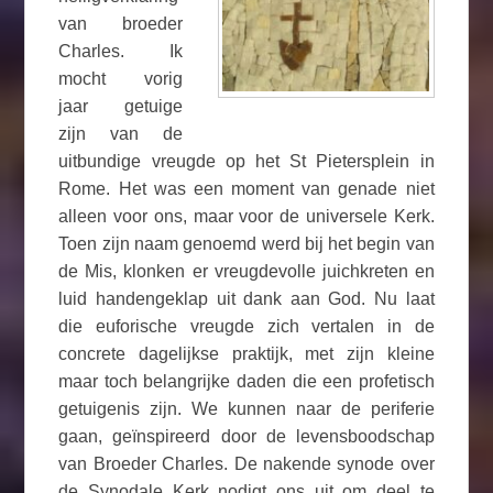
van broeder
Charles. Ik
mocht vorig
jaar getuige
zijn van de
uitbundige vreugde op het St Pietersplein in
Rome. Het was een moment van genade niet
alleen voor ons, maar voor de universele Kerk.
Toen zijn naam genoemd werd bij het begin van
de Mis, klonken er vreugdevolle juichkreten en
luid handengeklap uit dank aan God. Nu laat
die euforische vreugde zich vertalen in de
concrete dagelijkse praktijk, met zijn kleine
maar toch belangrijke daden die een profetisch
getuigenis zijn. We kunnen naar de periferie
gaan, geïnspireerd door de levensboodschap
van Broeder Charles. De nakende synode over
de Synodale Kerk nodigt ons uit om deel te