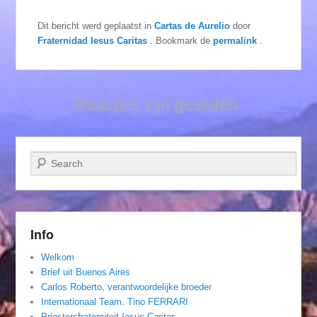
Dit bericht werd geplaatst in
Cartas de Aurelio
door
Fraternidad Iesus Caritas
. Bookmark de
permalink
.
Reacties zijn gesloten.
Zoeken
Info
Welkom
Brief uit Buenos Aires
Carlos Roberto, verantwoordelijke broeder
Internationaal Team. Tino FERRARI
Priestersfraterniteit Iesus Caritas