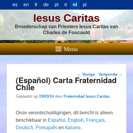
es
en
fr
de
pt
it
nl
pl
Iesus Caritas
Broederschap van Priesters Iesus Caritas van
Charles de Foucauld
Menu
Berichtnavigatie
←
Vorige
Volgende
→
(Español) Carta Fraternidad
Chile
Geplaatst op
19/03/14
door
Fraternidad Iesus Caritas
Onze verontschuldigingen, dit bericht is alleen
beschikbaar in
Español
,
English
,
Français
,
Deutsch
,
Português
en
Italiano
.