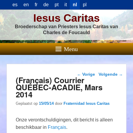
es
en
fr
de
pt
it
nl
pl
Iesus Caritas
Broederschap van Priesters Iesus Caritas van
Charles de Foucauld
Menu
Berichtnavigatie
←
Vorige
Volgende
→
(Français) Courrier
QUÉBEC-ACADIE, Mars
2014
Geplaatst op
15/05/14
door
Fraternidad Iesus Caritas
Onze verontschuldigingen, dit bericht is alleen
beschikbaar in
Français
.