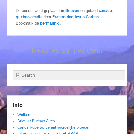
Dit bericht werd geplaatst in
Brieven
en getagd
canada
,
québec-acadie
door
Fraternidad Iesus Caritas
.
Bookmark de
permalink
.
Reacties zijn gesloten.
Zoeken
Info
Welkom
Brief uit Buenos Aires
Carlos Roberto, verantwoordelijke broeder
Internationaal Team. Tino FERRARI