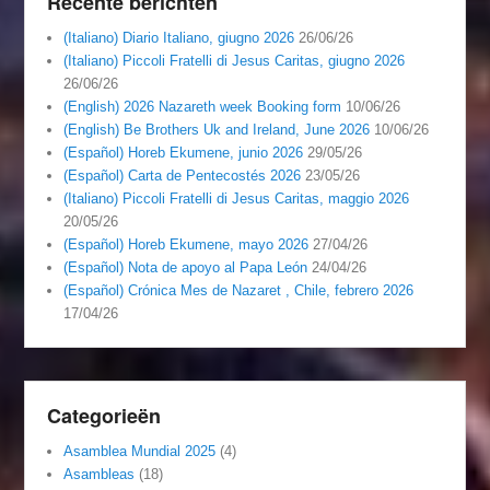
Recente berichten
(Italiano) Diario Italiano, giugno 2026
26/06/26
(Italiano) Piccoli Fratelli di Jesus Caritas, giugno 2026
26/06/26
(English) 2026 Nazareth week Booking form
10/06/26
(English) Be Brothers Uk and Ireland, June 2026
10/06/26
(Español) Horeb Ekumene, junio 2026
29/05/26
(Español) Carta de Pentecostés 2026
23/05/26
(Italiano) Piccoli Fratelli di Jesus Caritas, maggio 2026
20/05/26
(Español) Horeb Ekumene, mayo 2026
27/04/26
(Español) Nota de apoyo al Papa León
24/04/26
(Español) Crónica Mes de Nazaret , Chile, febrero 2026
17/04/26
Categorieën
Asamblea Mundial 2025
(4)
Asambleas
(18)