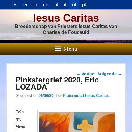
es
en
fr
de
pt
it
nl
pl
Iesus Caritas
Broederschap van Priesters Iesus Caritas van
Charles de Foucauld
Menu
Berichtnavigatie
←
Vorige
Volgende
→
Pinkstergrief 2020, Eric
LOZADA
Geplaatst op
06/06/20
door
Fraternidad Iesus Caritas
“Ko
m,
Heili