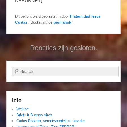
DEBONNET)
Dit bericht werd geplaatst in
door
Fraternidad Iesus
Caritas
. Bookmark de
permalink
.
Reacties zijn gesloten.
Zoeken
Info
Welkom
Brief uit Buenos Aires
Carlos Roberto, verantwoordelijke broeder
Internationaal Team. Tino FERRARI