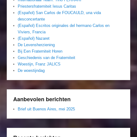
Priestersfraterniteit Iesus Caritas
(Español) San Carlos de FOUCAULD, una vida
desconcertante
(Español) Escritos originales del hermano Carlos en
Viviers, Francia
(Español) Nazaret
De Levensherziening
Bij Een Fraterniteit Horen
Geschiedenis van de Fraterniteit
Woestijn, Franz JALICS
De woestijndag
Aanbevolen berichten
Brief uit Buenos Aires, mei 2025