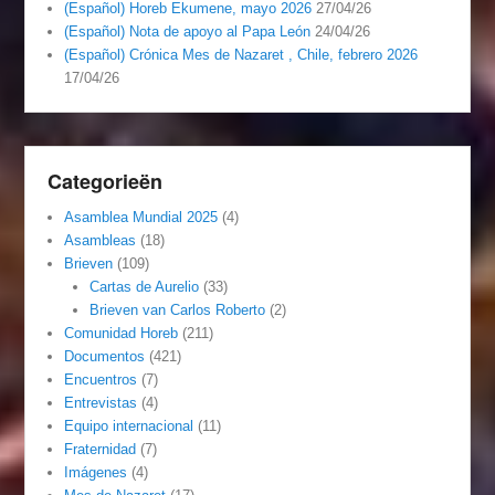
(Español) Horeb Ekumene, mayo 2026
27/04/26
(Español) Nota de apoyo al Papa León
24/04/26
(Español) Crónica Mes de Nazaret , Chile, febrero 2026
17/04/26
Categorieën
Asamblea Mundial 2025
(4)
Asambleas
(18)
Brieven
(109)
Cartas de Aurelio
(33)
Brieven van Carlos Roberto
(2)
Comunidad Horeb
(211)
Documentos
(421)
Encuentros
(7)
Entrevistas
(4)
Equipo internacional
(11)
Fraternidad
(7)
Imágenes
(4)