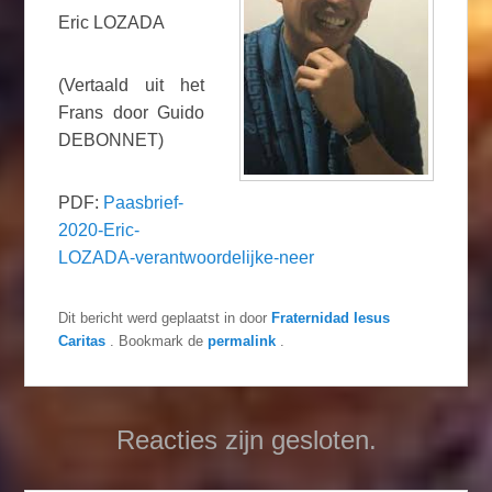
Eric LOZADA
(Vertaald uit het
Frans door Guido
DEBONNET)
PDF:
Paasbrief-
2020-Eric-
LOZADA-verantwoordelijke-neer
Dit bericht werd geplaatst in
door
Fraternidad Iesus
Caritas
. Bookmark de
permalink
.
Reacties zijn gesloten.