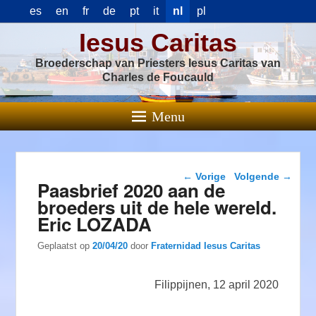
es
en
fr
de
pt
it
nl
pl
Iesus Caritas
Broederschap van Priesters Iesus Caritas van
Charles de Foucauld
Menu
Berichtnavigatie
←
Vorige
Volgende
→
Paasbrief 2020 aan de
broeders uit de hele wereld.
Eric LOZADA
Geplaatst op
20/04/20
door
Fraternidad Iesus Caritas
Filippijnen, 12 april 2020