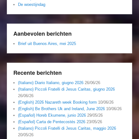
De woestijndag
Aanbevolen berichten
Brief uit Buenos Aires, mei 2025
Recente berichten
(Italiano) Diario Italiano, giugno 2026
26/06/26
(Italiano) Piccoli Fratelli di Jesus Caritas, giugno 2026
26/06/26
(English) 2026 Nazareth week Booking form
10/06/26
(English) Be Brothers Uk and Ireland, June 2026
10/06/26
(Español) Horeb Ekumene, junio 2026
29/05/26
(Español) Carta de Pentecostés 2026
23/05/26
(Italiano) Piccoli Fratelli di Jesus Caritas, maggio 2026
20/05/26