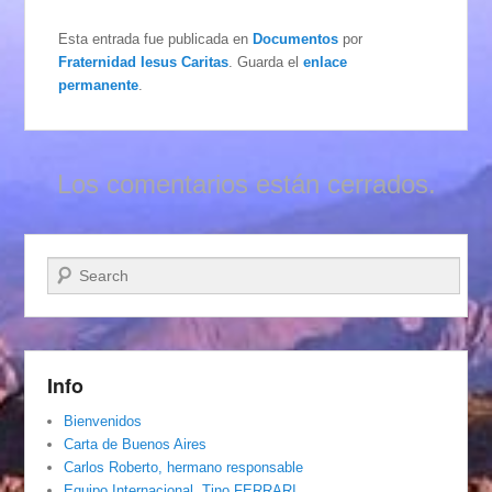
Esta entrada fue publicada en
Documentos
por
Fraternidad Iesus Caritas
. Guarda el
enlace
permanente
.
Los comentarios están cerrados.
Buscar
Info
Bienvenidos
Carta de Buenos Aires
Carlos Roberto, hermano responsable
Equipo Internacional. Tino FERRARI