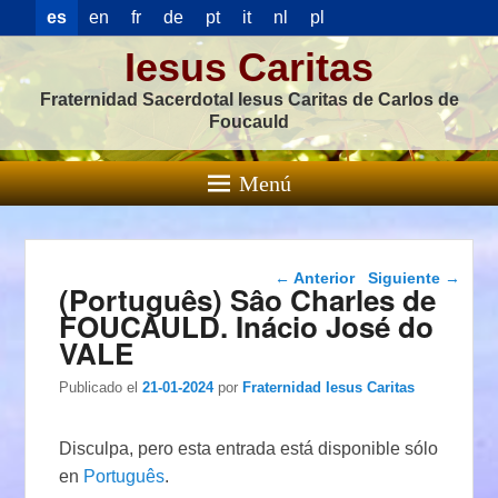
es
en
fr
de
pt
it
nl
pl
Iesus Caritas
Fraternidad Sacerdotal Iesus Caritas de Carlos de
Foucauld
Menú
Navegación de
←
Anterior
Siguiente
→
(Português) Sâo Charles de
entradas
FOUCAULD. Inácio José do
VALE
Publicado el
21-01-2024
por
Fraternidad Iesus Caritas
Disculpa, pero esta entrada está disponible sólo
en
Português
.