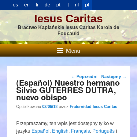
es
en
fr
de
pt
it
nl
pl
Iesus Caritas
Bractwo Kapłańskie Iesus Caritas Karola de
Foucauld
Menu
Nawigacja wpisu
←
Poprzedni
Następny
→
(Español) Nuestro hermano
Silvio GUTERRES DUTRA,
nuevo obispo
Opublikowano
02/06/18
przez
Fraternidad Iesus Caritas
Przepraszamy, ten wpis jest dostępny tylko w
języku
Español
,
English
,
Français
,
Português
i