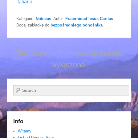
Italiano
.
Kategorie:
Noticias
. Autor:
Fraternidad Iesus Caritas
.
Dodaj zakładkę do
bezpośredniego odnośnika
.
Możliwość komentowania została
wyłączona.
Szukaj
Info
Witamy
List od Buenos Aires