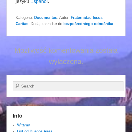
języku
Español
.
Kategorie:
Documentos
. Autor:
Fraternidad Iesus
Caritas
. Dodaj zakładkę do
bezpośredniego odnośnika
.
Możliwość komentowania została
wyłączona.
Szukaj
Info
Witamy
List od Buenos Aires