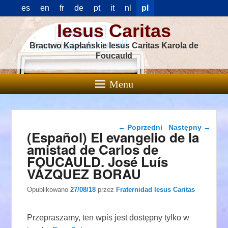
es
en
fr
de
pt
it
nl
pl
Iesus Caritas
Bractwo Kapłańskie Iesus Caritas Karola de
Foucauld
Menu
Nawigacja wpisu
←
Poprzedni
Następny
→
(Español) El evangelio de la
amistad de Carlos de
FOUCAULD. José Luís
VÁZQUEZ BORAU
Opublikowano
27/08/18
przez
Fraternidad Iesus Caritas
Przepraszamy, ten wpis jest dostępny tylko w