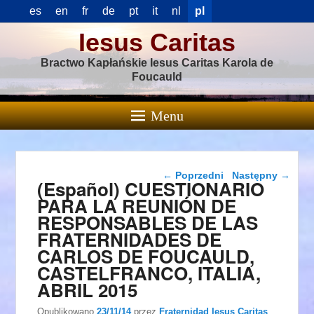
es
en
fr
de
pt
it
nl
pl
Iesus Caritas
Bractwo Kapłańskie Iesus Caritas Karola de
Foucauld
Menu
Nawigacja wpisu
←
Poprzedni
Następny
→
(Español) CUESTIONARIO
PARA LA REUNIÓN DE
RESPONSABLES DE LAS
FRATERNIDADES DE
CARLOS DE FOUCAULD,
CASTELFRANCO, ITALIA,
ABRIL 2015
Opublikowano
23/11/14
przez
Fraternidad Iesus Caritas