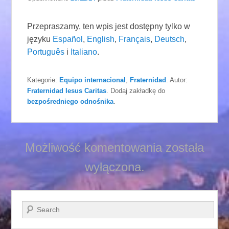
Przepraszamy, ten wpis jest dostępny tylko w
języku
Español
,
English
,
Français
,
Deutsch
,
Português
i
Italiano
.
Kategorie:
Equipo internacional
,
Fraternidad
. Autor:
Fraternidad Iesus Caritas
. Dodaj zakładkę do
bezpośredniego odnośnika
.
Możliwość komentowania została
wyłączona.
Szukaj