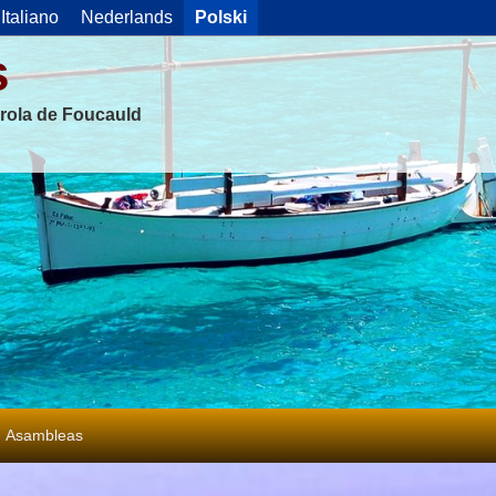
Italiano
Nederlands
Polski
s
rola de Foucauld
Asambleas