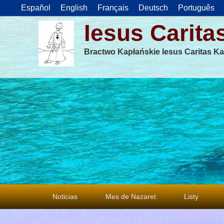
Español
English
Français
Deutsch
Português
Iesus Carita
Bractwo Kapłańskie Iesus Caritas Ka
Menu
Noticias
Mes de Nazaret
Listy
główne