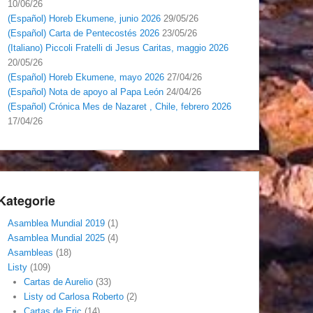
10/06/26
(Español) Horeb Ekumene, junio 2026
29/05/26
(Español) Carta de Pentecostés 2026
23/05/26
(Italiano) Piccoli Fratelli di Jesus Caritas, maggio 2026
20/05/26
(Español) Horeb Ekumene, mayo 2026
27/04/26
(Español) Nota de apoyo al Papa León
24/04/26
(Español) Crónica Mes de Nazaret , Chile, febrero 2026
17/04/26
Kategorie
Asamblea Mundial 2019
(1)
Asamblea Mundial 2025
(4)
Asambleas
(18)
Listy
(109)
Cartas de Aurelio
(33)
Listy od Carlosa Roberto
(2)
Cartas de Eric
(14)