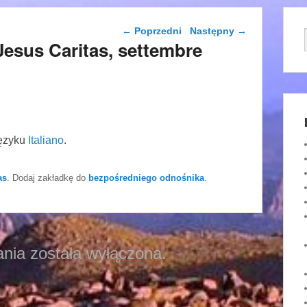
Nawigacja wpisu
←
Poprzedni
Następny
→
i Jesus Caritas, settembre
języku
Italiano
.
as
. Dodaj zakładkę do
bezpośredniego odnośnika
.
nia została wyłączona.