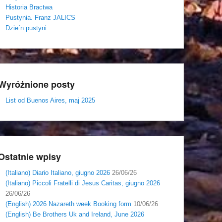
Historia Bractwa
Pustynia. Franz JALICS
Dzie´n pustyni
Wyróżnione posty
List od Buenos Aires, maj 2025
Ostatnie wpisy
(Italiano) Diario Italiano, giugno 2026
26/06/26
(Italiano) Piccoli Fratelli di Jesus Caritas, giugno 2026
26/06/26
(English) 2026 Nazareth week Booking form
10/06/26
(English) Be Brothers Uk and Ireland, June 2026