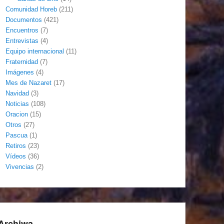
Comunidad Horeb
(211)
Documentos
(421)
Encuentros
(7)
Entrevistas
(4)
Equipo internacional
(11)
Fraternidad
(7)
Imágenes
(4)
Mes de Nazaret
(17)
Navidad
(3)
Noticias
(108)
Oracion
(15)
Otros
(27)
Pascua
(1)
Retiros
(23)
Vídeos
(36)
Vivencias
(2)
Archiwa