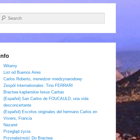
Szukaj
Info
Witamy
List od Buenos Aires
Carlos Roberto, menedzer miedzynarodowy
Zespól Internationales. Tino FERRARI
Bractwa kaplanskie Iesus Caritas
(Español) San Carlos de FOUCAULD, una vida
desconcertante
(Español) Escritos originales del hermano Carlos en
Viviers, Francia
Nazaret
Przegląd życia
Przynależność Do Bractwa