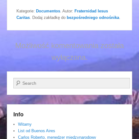
Kategorie:
Documentos
. Autor:
Fraternidad Iesus
Caritas
. Dodaj zakładkę do
bezpośredniego odnośnika
.
Możliwość komentowania została
wyłączona.
Szukaj
Info
Witamy
List od Buenos Aires
Carlos Roberto, menedzer miedzynarodowy