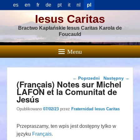
es
en
fr
de
pt
it
nl
pl
Iesus Caritas
Bractwo Kapłańskie Iesus Caritas Karola de
Foucauld
Menu
Nawigacja wpisu
←
Poprzedni
Następny
→
(Français) Notes sur Michel
LAFON et la Comunitat de
Jesús
Opublikowano
07/02/23
przez
Fraternidad Iesus Caritas
Przepraszamy, ten wpis jest dostępny tylko w
języku
Français
.