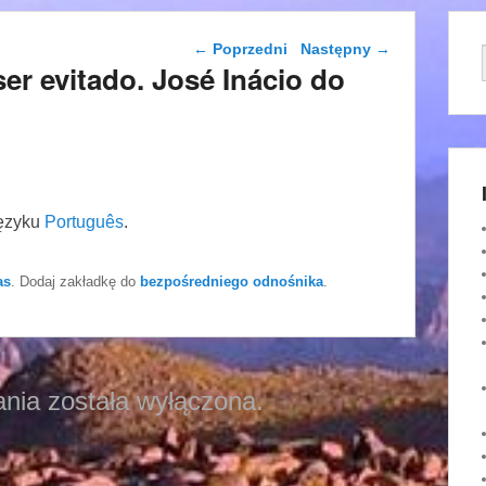
Nawigacja wpisu
←
Poprzedni
Następny
→
er evitado. José Inácio do
języku
Português
.
as
. Dodaj zakładkę do
bezpośredniego odnośnika
.
nia została wyłączona.