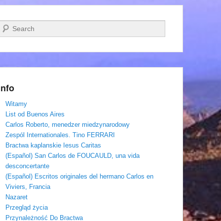
Szukaj
Info
Witamy
List od Buenos Aires
Carlos Roberto, menedzer miedzynarodowy
Zespól Internationales. Tino FERRARI
Bractwa kaplanskie Iesus Caritas
(Español) San Carlos de FOUCAULD, una vida
desconcertante
(Español) Escritos originales del hermano Carlos en
Viviers, Francia
Nazaret
Przegląd życia
Przynależność Do Bractwa