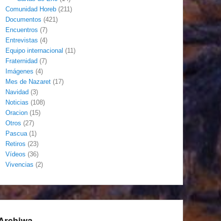
Comunidad Horeb
(211)
Documentos
(421)
Encuentros
(7)
Entrevistas
(4)
Equipo internacional
(11)
Fraternidad
(7)
Imágenes
(4)
Mes de Nazaret
(17)
Navidad
(3)
Noticias
(108)
Oracion
(15)
Otros
(27)
Pascua
(1)
Retiros
(23)
Vídeos
(36)
Vivencias
(2)
Archiwa