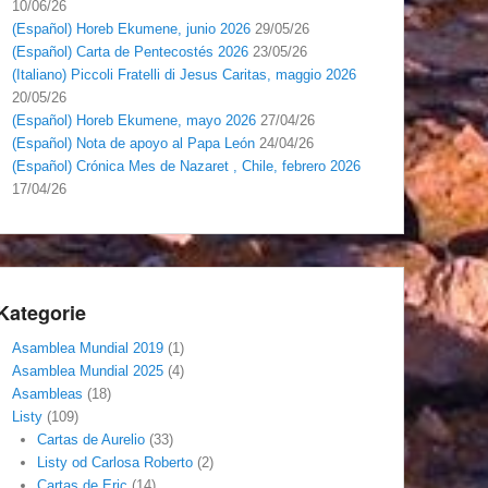
10/06/26
(Español) Horeb Ekumene, junio 2026
29/05/26
(Español) Carta de Pentecostés 2026
23/05/26
(Italiano) Piccoli Fratelli di Jesus Caritas, maggio 2026
20/05/26
(Español) Horeb Ekumene, mayo 2026
27/04/26
(Español) Nota de apoyo al Papa León
24/04/26
(Español) Crónica Mes de Nazaret , Chile, febrero 2026
17/04/26
Kategorie
Asamblea Mundial 2019
(1)
Asamblea Mundial 2025
(4)
Asambleas
(18)
Listy
(109)
Cartas de Aurelio
(33)
Listy od Carlosa Roberto
(2)
Cartas de Eric
(14)