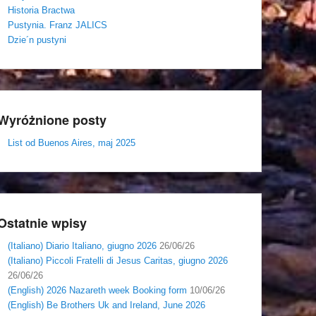
Historia Bractwa
Pustynia. Franz JALICS
Dzie´n pustyni
Wyróżnione posty
List od Buenos Aires, maj 2025
Ostatnie wpisy
(Italiano) Diario Italiano, giugno 2026
26/06/26
(Italiano) Piccoli Fratelli di Jesus Caritas, giugno 2026
26/06/26
(English) 2026 Nazareth week Booking form
10/06/26
(English) Be Brothers Uk and Ireland, June 2026