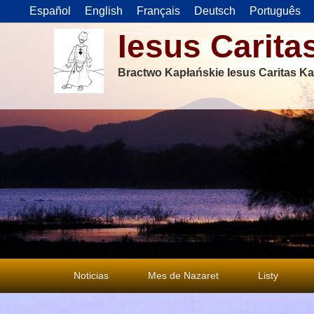
Español
English
Français
Deutsch
Português
Iesus Carita
Bractwo Kapłańskie Iesus Caritas Ka
Menu
Noticias
Mes de Nazaret
Listy
główne