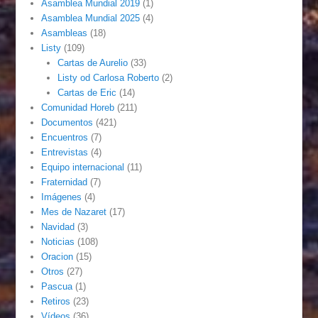
Asamblea Mundial 2019
(1)
Asamblea Mundial 2025
(4)
Asambleas
(18)
Listy
(109)
Cartas de Aurelio
(33)
Listy od Carlosa Roberto
(2)
Cartas de Eric
(14)
Comunidad Horeb
(211)
Documentos
(421)
Encuentros
(7)
Entrevistas
(4)
Equipo internacional
(11)
Fraternidad
(7)
Imágenes
(4)
Mes de Nazaret
(17)
Navidad
(3)
Noticias
(108)
Oracion
(15)
Otros
(27)
Pascua
(1)
Retiros
(23)
Vídeos
(36)