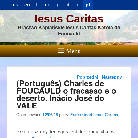
es
en
fr
de
pt
it
nl
pl
Iesus Caritas
Bractwo Kapłańskie Iesus Caritas Karola de
Foucauld
Menu
Nawigacja wpisu
←
Poprzedni
Następny
→
(Português) Charles de
FOUCAULD o fracasso e o
deserto. Inácio José do
VALE
Opublikowano
12/06/18
przez
Fraternidad Iesus Caritas
Przepraszamy, ten wpis jest dostępny tylko w