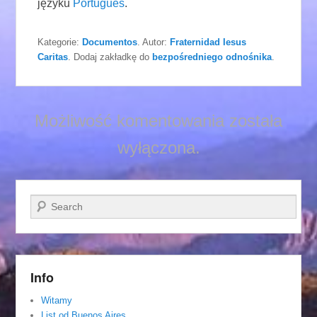
języku
Português
.
Kategorie:
Documentos
. Autor:
Fraternidad Iesus
Caritas
. Dodaj zakładkę do
bezpośredniego odnośnika
.
Możliwość komentowania została
wyłączona.
Szukaj
Info
Witamy
List od Buenos Aires