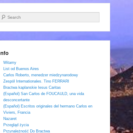
Szukaj
Info
Witamy
List od Buenos Aires
Carlos Roberto, menedzer miedzynarodowy
Zespól Internationales. Tino FERRARI
Bractwa kaplanskie Iesus Caritas
(Español) San Carlos de FOUCAULD, una vida
desconcertante
(Español) Escritos originales del hermano Carlos en
Viviers, Francia
Nazaret
Przegląd życia
Przynależność Do Bractwa