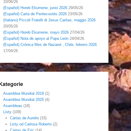
10/06/26
(Español) Horeb Ekumene, junio 2026
29/05/26
(Español) Carta de Pentecostés 2026
23/05/26
(Italiano) Piccoli Fratelli di Jesus Caritas, maggio 2026
20/05/26
(Español) Horeb Ekumene, mayo 2026
27/04/26
(Español) Nota de apoyo al Papa León
24/04/26
(Español) Crónica Mes de Nazaret , Chile, febrero 2026
17/04/26
Kategorie
Asamblea Mundial 2019
(1)
Asamblea Mundial 2025
(4)
Asambleas
(18)
Listy
(109)
Cartas de Aurelio
(33)
Listy od Carlosa Roberto
(2)
Cartas de Eric
(14)