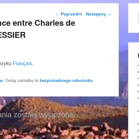
Nawigacja wpisu
←
Poprzedni
Następny
→
ce entre Charles de
ESSIER
języku
Français
.
as
. Dodaj zakładkę do
bezpośredniego odnośnika
.
nia została wyłączona.