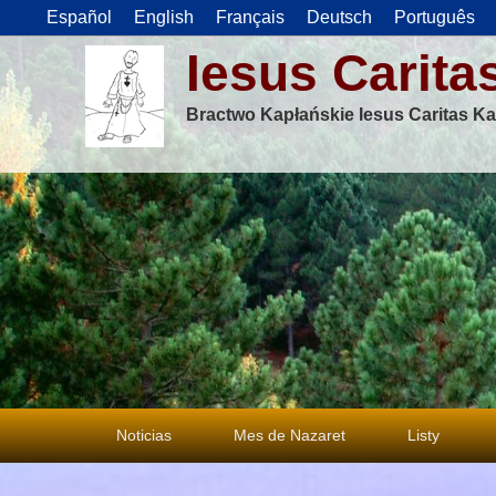
Español
English
Français
Deutsch
Português
Iesus Carita
Bractwo Kapłańskie Iesus Caritas Ka
Menu
Noticias
Mes de Nazaret
Listy
główne