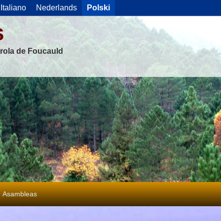
Italiano
Nederlands
Polski
s
rola de Foucauld
Asambleas