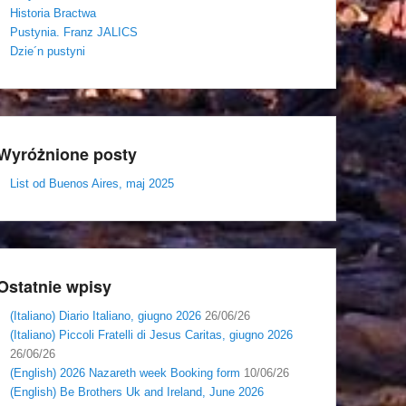
Historia Bractwa
Pustynia. Franz JALICS
Dzie´n pustyni
Wyróżnione posty
List od Buenos Aires, maj 2025
Ostatnie wpisy
(Italiano) Diario Italiano, giugno 2026
26/06/26
(Italiano) Piccoli Fratelli di Jesus Caritas, giugno 2026
26/06/26
(English) 2026 Nazareth week Booking form
10/06/26
(English) Be Brothers Uk and Ireland, June 2026